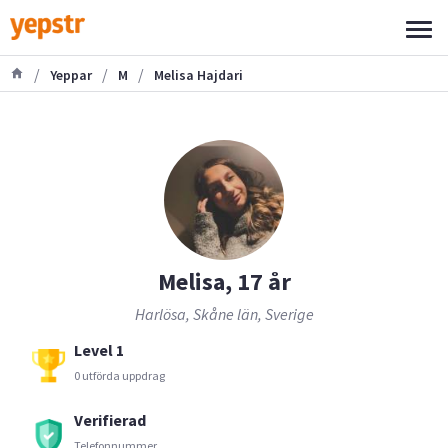
/
/
/
Yeppar
M
Melisa Hajdari
Melisa, 17 år
Harlösa, Skåne län, Sverige
Level 1
0 utförda uppdrag
Verifierad
Telefonnummer