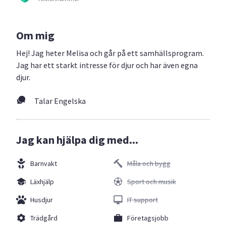
Om mig
Hej! Jag heter Melisa och går på ett samhällsprogram.
Jag har ett starkt intresse för djur och har även egna
djur.
Talar Engelska
Jag kan hjälpa dig med...
Barnvakt
Måla och bygg
Läxhjälp
Sport och musik
Husdjur
IT support
Trädgård
Företagsjobb