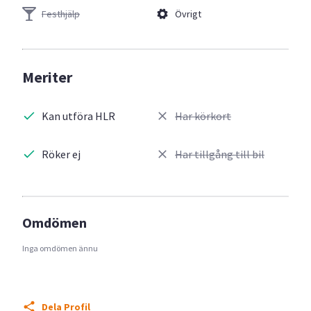
Festhjälp
Övrigt
Meriter
Kan utföra HLR
Har körkort
Röker ej
Har tillgång till bil
Omdömen
Inga omdömen ännu
Dela Profil