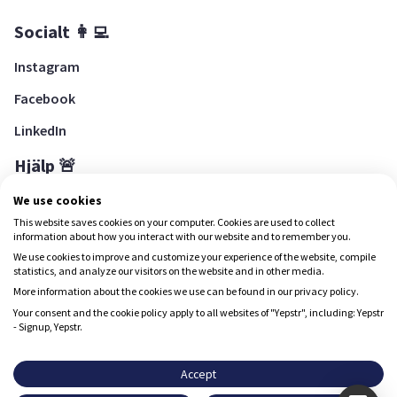
Socialt 👩‍💻
Instagram
Facebook
LinkedIn
Hjälp 🚨
Hjälpcenter
We use cookies
This website saves cookies on your computer. Cookies are used to collect
information about how you interact with our website and to remember you.
We use cookies to improve and customize your experience of the website, compile
Ladda ned Yepstr
statistics, and analyze our visitors on the website and in other media.
More information about the cookies we use can be found in our privacy policy.
Ladda ned Yepstr
Your consent and the cookie policy apply to all websites of "Yepstr", including: Yepstr
- Signup, Yepstr.
Yepstr använder cookies (kakor) för att ge dig en bättre
upplevelse.
Accept
Yepstr AB • Org. 556997-9817 • Skeppsbron 28, 111 30