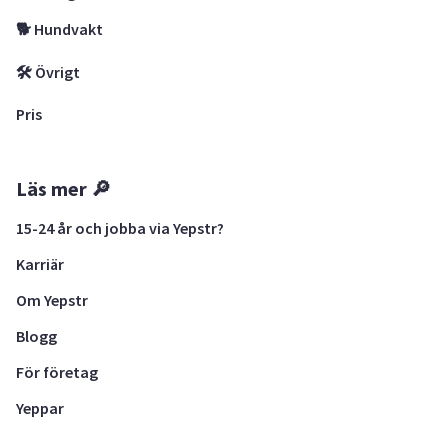
🐕 Hundvakt
🛠 Övrigt
Pris
Läs mer 🔎
15-24 år och jobba via Yepstr?
Karriär
Om Yepstr
Blogg
För företag
Yeppar