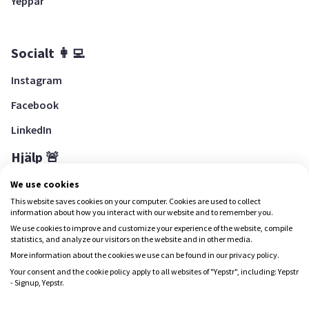
Yeppar
Socialt 👩‍💻
Instagram
Facebook
LinkedIn
Hjälp 🚨
Hjälpcenter
We use cookies
This website saves cookies on your computer. Cookies are used to collect
information about how you interact with our website and to remember you.
We use cookies to improve and customize your experience of the website, compile
Ladda ned Yepstr
statistics, and analyze our visitors on the website and in other media.
More information about the cookies we use can be found in our privacy policy.
Ladda ned Yepstr
Your consent and the cookie policy apply to all websites of "Yepstr", including: Yepstr
- Signup, Yepstr.
Yepstr använder cookies (kakor) för att ge dig en bättre