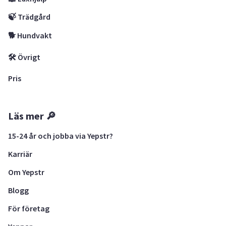
🍃 Trädgård
🐕 Hundvakt
🛠 Övrigt
Pris
Läs mer 🔎
15-24 år och jobba via Yepstr?
Karriär
Om Yepstr
Blogg
För företag