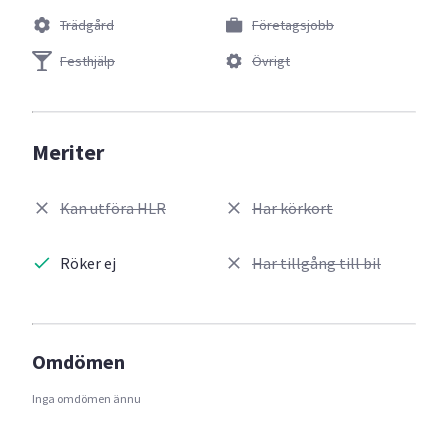
Trädgård
Företagsjobb
Festhjälp
Övrigt
Meriter
Kan utföra HLR
Har körkort
Röker ej
Har tillgång till bil
Omdömen
Inga omdömen ännu