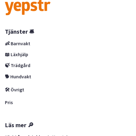
Tjänster 🛎
👶 Barnvakt
📖 Läxhjälp
🍃 Trädgård
🐕 Hundvakt
🛠 Övrigt
Pris
Läs mer 🔎