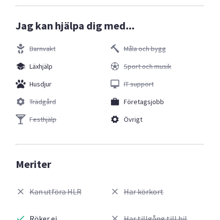
Jag kan hjälpa dig med...
Barnvakt
Måla och bygg
Läxhjälp
Sport och musik
Husdjur
IT support
Trädgård
Företagsjobb
Festhjälp
Övrigt
Meriter
Kan utföra HLR
Har körkort
Röker ej
Har tillgång till bil