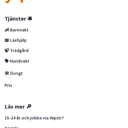
Tjänster 🛎
👶 Barnvakt
📖 Läxhjälp
🍃 Trädgård
🐕 Hundvakt
🛠 Övrigt
Pris
Läs mer 🔎
15-24 år och jobba via Yepstr?