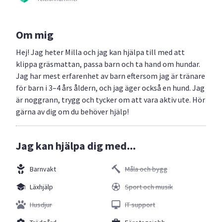
Om mig
Hej! Jag heter Milla och jag kan hjälpa till med att
klippa gräsmattan, passa barn och ta hand om hundar.
Jag har mest erfarenhet av barn eftersom jag är tränare
för barn i 3–4 års åldern, och jag äger också en hund. Jag
är noggrann, trygg och tycker om att vara aktiv ute. Hör
gärna av dig om du behöver hjälp!
Jag kan hjälpa dig med...
Barnvakt
Måla och bygg
Läxhjälp
Sport och musik
Husdjur
IT support