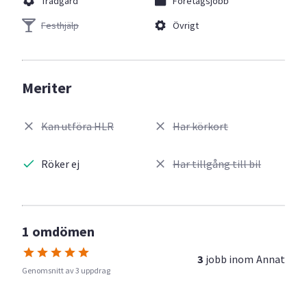
Trädgård
Företagsjobb
Festhjälp
Övrigt
Meriter
Kan utföra HLR
Har körkort
Röker ej
Har tillgång till bil
1 omdömen
3
jobb inom
Annat
Genomsnitt av 3 uppdrag