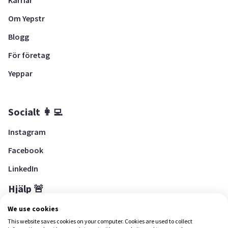
Karriär
Om Yepstr
Blogg
För företag
Yeppar
Socialt 👩‍💻
Instagram
Facebook
LinkedIn
Hjälp 🚨
Hjälpcenter
We use cookies
This website saves cookies on your computer. Cookies are used to collect