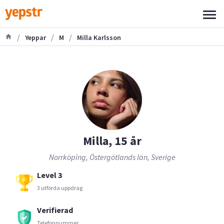
/
/
/
Yeppar
M
Milla Karlsson
Milla, 15 år
Norrköping, Östergötlands län, Sverige
Level 3
3 utförda uppdrag
Verifierad
Telefonnummer