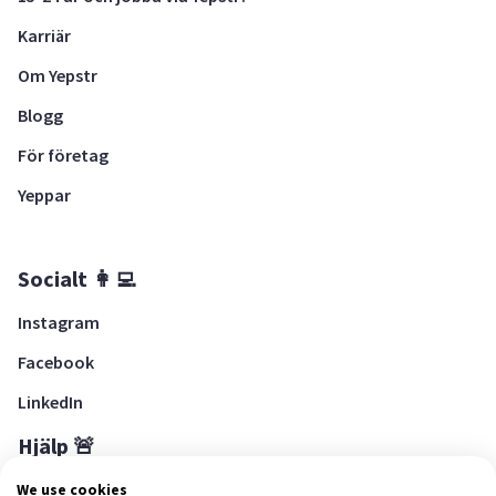
Karriär
Om Yepstr
Blogg
För företag
Yeppar
Socialt 👩‍💻
Instagram
Facebook
LinkedIn
Hjälp 🚨
Hjälpcenter
We use cookies