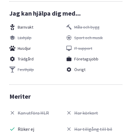
Jag kan hjälpa dig med...
Barnvakt
Måla och bygg
Läxhjälp
Sport och musik
Husdjur
IT support
Trädgård
Företagsjobb
Festhjälp
Övrigt
Meriter
Kan utföra HLR
Har körkort
Röker ej
Har tillgång till bil