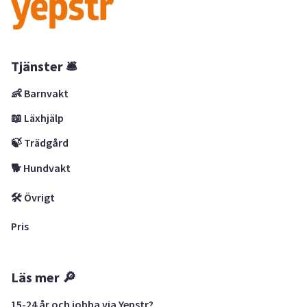
Tjänster 🛎
👶 Barnvakt
📖 Läxhjälp
🍃 Trädgård
🐕 Hundvakt
🛠 Övrigt
Pris
Läs mer 🔎
15-24 år och jobba via Yepstr?