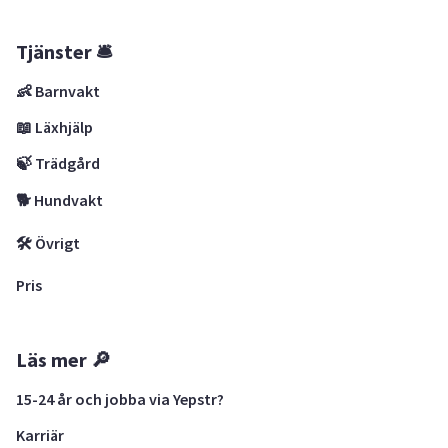
Tjänster 🛎
👶 Barnvakt
📖 Läxhjälp
🍃 Trädgård
🐕 Hundvakt
🛠 Övrigt
Pris
Läs mer 🔎
15-24 år och jobba via Yepstr?
Karriär