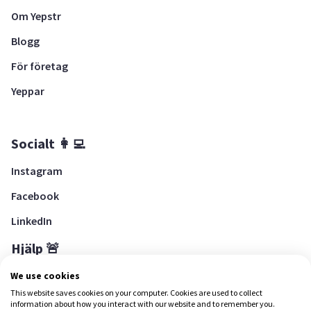
Om Yepstr
Blogg
För företag
Yeppar
Socialt 👩‍💻
Instagram
Facebook
LinkedIn
Hjälp 🚨
Hjälpcenter
We use cookies
This website saves cookies on your computer. Cookies are used to collect
information about how you interact with our website and to remember you.