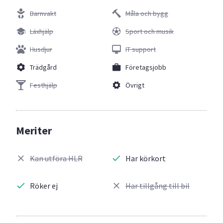
Barnvakt
Måla och bygg
Läxhjälp
Sport och musik
Husdjur
IT support
Trädgård
Företagsjobb
Festhjälp
Övrigt
Meriter
Kan utföra HLR
Har körkort
Röker ej
Har tillgång till bil