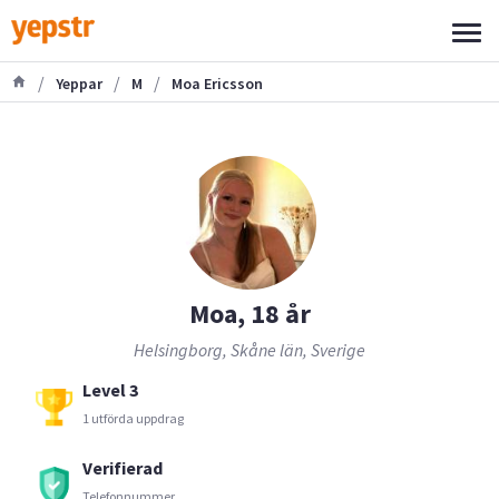
/
/
/
Yeppar
M
Moa Ericsson
Moa, 18 år
Helsingborg, Skåne län, Sverige
Level 3
1 utförda uppdrag
Verifierad
Telefonnummer