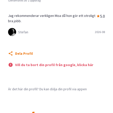
Genomsnitt av 1 uppdrag
Jag rekommenderar verkligen Moa då hon gör ett otroligt
5.0
bra jobb.
Stefan
2026-08
Dela Profil
Vill du ta bort din profil från google, klicka här
Är det här din profil? Du kan dölja din profil via appen