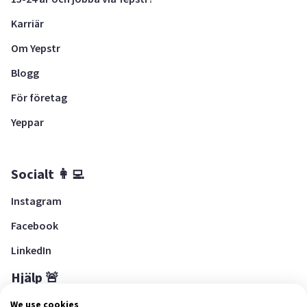
Karriär
Om Yepstr
Blogg
För företag
Yeppar
Socialt 👩‍💻
Instagram
Facebook
LinkedIn
Hjälp 🚨
Hjälpcenter
We use cookies