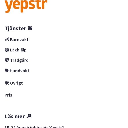
Tjänster 🛎
👶 Barnvakt
📖 Läxhjälp
🍃 Trädgård
🐕 Hundvakt
🛠 Övrigt
Pris
Läs mer 🔎
15-24 år och jobba via Yepstr?