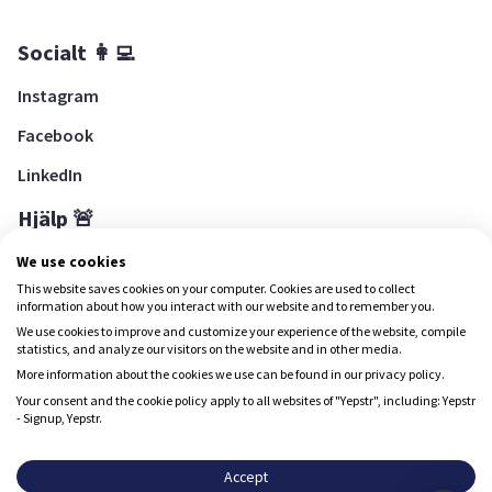
Socialt 👩‍💻
Instagram
Facebook
LinkedIn
Hjälp 🚨
Hjälpcenter
We use cookies
This website saves cookies on your computer. Cookies are used to collect
information about how you interact with our website and to remember you.
We use cookies to improve and customize your experience of the website, compile
Ladda ned Yepstr
statistics, and analyze our visitors on the website and in other media.
More information about the cookies we use can be found in our privacy policy.
Ladda ned Yepstr
Your consent and the cookie policy apply to all websites of "Yepstr", including: Yepstr
- Signup, Yepstr.
Yepstr använder cookies (kakor) för att ge dig en bättre
upplevelse.
Accept