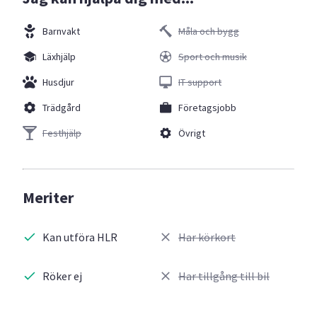
Barnvakt
Måla och bygg
Läxhjälp
Sport och musik
Husdjur
IT support
Trädgård
Företagsjobb
Festhjälp
Övrigt
Meriter
Kan utföra HLR
Har körkort
Röker ej
Har tillgång till bil