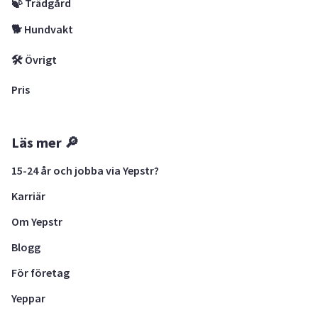
🍃 Trädgård
🐕 Hundvakt
🛠 Övrigt
Pris
Läs mer 🔎
15-24 år och jobba via Yepstr?
Karriär
Om Yepstr
Blogg
För företag
Yeppar