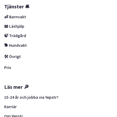
Tjänster 🛎
👶 Barnvakt
📖 Läxhjälp
🍃 Trädgård
🐕 Hundvakt
🛠 Övrigt
Pris
Läs mer 🔎
15-24 år och jobba via Yepstr?
Karriär
Om Yepstr