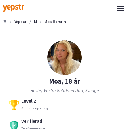
/
/
/
Yeppar
M
Moa Hamrin
Moa, 18 år
Hovås, Västra Götalands län, Sverige
Level 2
0 utförda uppdrag
Verifierad
Telefonnummer