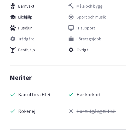
Barnvakt
Måla och bygg
Läxhjälp
Sport och musik
Husdjur
IT support
Trädgård
Företagsjobb
Festhjälp
Övrigt
Meriter
Kan utföra HLR
Har körkort
Röker ej
Har tillgång till bil