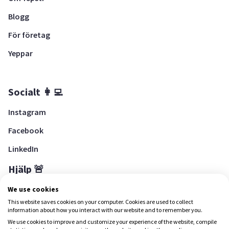
Blogg
För företag
Yeppar
Socialt 👩‍💻
Instagram
Facebook
LinkedIn
Hjälp 🚨
Hjälpcenter
We use cookies
This website saves cookies on your computer. Cookies are used to collect
information about how you interact with our website and to remember you.
We use cookies to improve and customize your experience of the website, compile
Ladda ned Yepstr