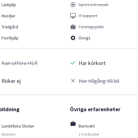
Läxhjälp
Sport och musik
Husdjur
IT support
Trädgård
Företagsjobb
Festhjälp
Övrigt
Kan utföra HLR
Har körkort
Röker ej
Har tillgång till bil
bildning
Övriga erfarenheter
Lundellska Skolan
Barnvakt
Ekonomi
1-3 månader