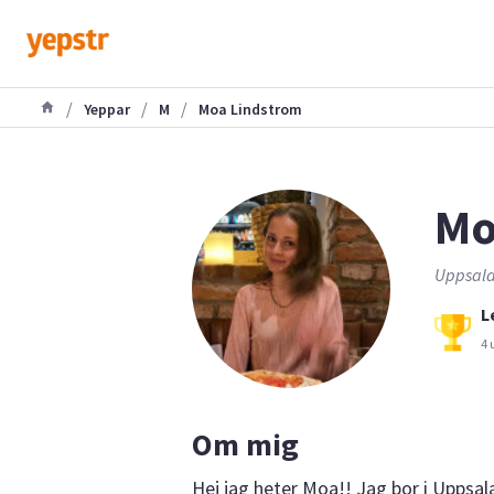
/
/
/
Yeppar
M
Moa Lindstrom
Mo
Uppsala
L
4 
Om mig
Hej jag heter Moa!! Jag bor i Upps