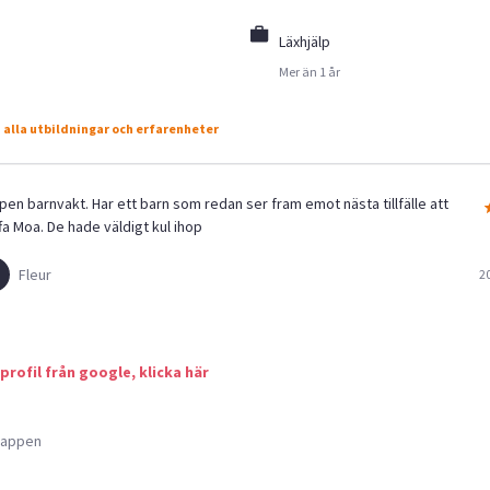
Läxhjälp
Mer än 1 år
 alla utbildningar och erfarenheter
pen barnvakt. Har ett barn som redan ser fram emot nästa tillfälle att
fa Moa. De hade väldigt kul ihop
Fleur
2
 profil från google, klicka här
a appen