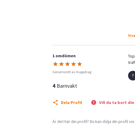
Visa
1 omdömen
Top
träf
Genomsnitt av 4 uppdrag
4
Barnvakt
Dela Profil
Vill du ta bort din
Är det här din profil? Du kan dölja din profil vi