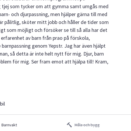
lig tjej som tycker om att gymma samt umgås med
arn- och djurpassning, men hjälper gärna till med
är pålitlig, sköter mitt jobb och håller de tider som
gt som möjligt och försöker se till så alla har det
 erfarenhet av barn från prao på förskola,
barnpassning genom Yepstr. Jag har även hjälpt
an, så detta är inte helt nytt för mig. Djur, barn
blem för mig. Ser fram emot att hjälpa till! Kram,
bil
Barnvakt
Måla och bygg