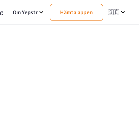
ag
Om Yepstr
Hämta appen
🇸🇪