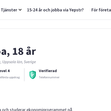
Tjänster
15-24 år och jobba via Yepstr?
För föret
a, 18 år
, Uppsala län, Sverige
evel 4
Verifierad
utförda uppdrag
Telefonnummer
ala och studerar ekonomiprogrammet på