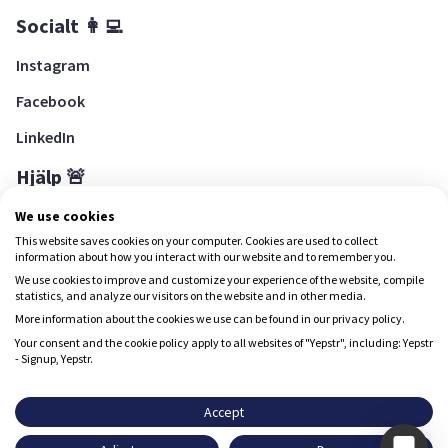
Socialt 👩‍💻
Instagram
Facebook
LinkedIn
Hjälp 🚨
Hjälpcenter
We use cookies
This website saves cookies on your computer. Cookies are used to collect
information about how you interact with our website and to remember you.
We use cookies to improve and customize your experience of the website, compile
Ladda ned Yepstr
statistics, and analyze our visitors on the website and in other media.
More information about the cookies we use can be found in our privacy policy.
Ladda ned Yepstr
Your consent and the cookie policy apply to all websites of "Yepstr", including: Yepstr
- Signup, Yepstr.
Yepstr använder cookies (kakor) för att ge dig en bättre
upplevelse.
Accept
Yepstr AB • Org. 556997-9817 • Skeppsbron 28, 111 30