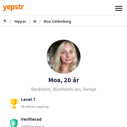
/
/
/
Yeppar
M
Moa Uddenberg
Moa, 20 år
Stockholm, Stockholms län, Sverige
Level 7
40 utförda uppdrag
Verifierad
Telefonnummer