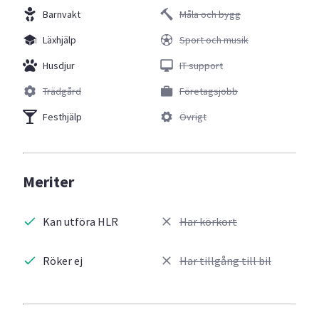
Barnvakt
Måla och bygg
Läxhjälp
Sport och musik
Husdjur
IT support
Trädgård
Företagsjobb
Festhjälp
Övrigt
Meriter
Kan utföra HLR
Har körkort
Röker ej
Har tillgång till bil