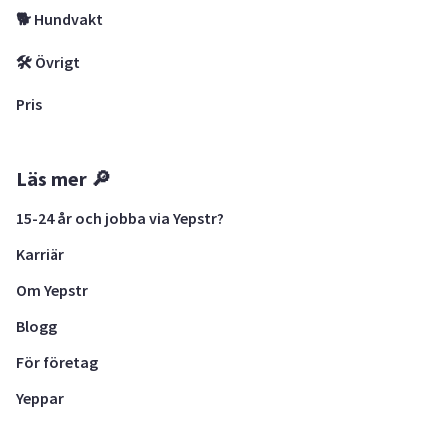
🐕 Hundvakt
🛠 Övrigt
Pris
Läs mer 🔎
15-24 år och jobba via Yepstr?
Karriär
Om Yepstr
Blogg
För företag
Yeppar