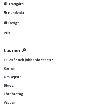
🍃 Trädgård
🐕 Hundvakt
🛠 Övrigt
Pris
Läs mer 🔎
15-24 år och jobba via Yepstr?
Karriär
Om Yepstr
Blogg
För företag
Yeppar