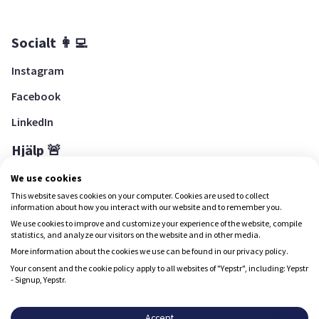
Socialt 👩‍💻
Instagram
Facebook
LinkedIn
Hjälp 🚨
Hjälpcenter
We use cookies
This website saves cookies on your computer. Cookies are used to collect
information about how you interact with our website and to remember you.
We use cookies to improve and customize your experience of the website, compile
Ladda ned Yepstr
statistics, and analyze our visitors on the website and in other media.
More information about the cookies we use can be found in our privacy policy.
Ladda ned Yepstr
Your consent and the cookie policy apply to all websites of "Yepstr", including: Yepstr
- Signup, Yepstr.
Yepstr använder cookies (kakor) för att ge dig en bättre
upplevelse.
Accept