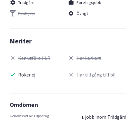
Trädgård
Företagsjobb
Festhjälp
Övrigt
Meriter
Kan utföra HLR
Har körkort
Röker ej
Har tillgång till bil
Omdömen
Genomsnitt av 1 uppdrag
1
jobb inom
Trädgård