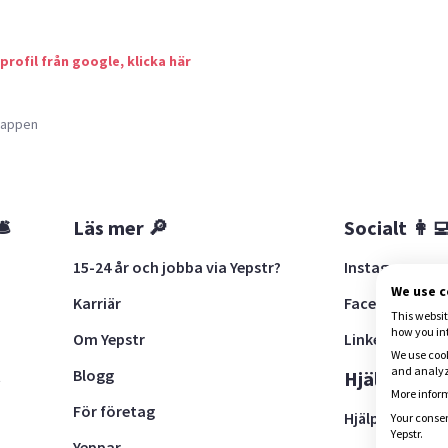
 profil från google, klicka här
a appen
🛎
Läs mer 🔎
Socialt 👩‍
15-24 år och jobba via Yepstr?
Instagram
We use 
Karriär
Facebook
This websit
how you in
Om Yepstr
LinkedIn
We use cook
and analyze
Blogg
t
Hjälp 🚨
More inform
För företag
Hjälpcenter
Your consen
Yepstr.
Yeppar