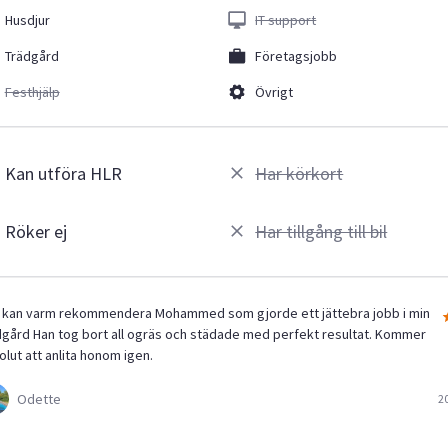
Husdjur
IT support
Trädgård
Företagsjobb
Festhjälp
Övrigt
Kan utföra HLR
Har körkort
Röker ej
Har tillgång till bil
 kan varm rekommendera Mohammed som gjorde ett jättebra jobb i min
dgård Han tog bort all ogräs och städade med perfekt resultat. Kommer
olut att anlita honom igen.
Odette
2