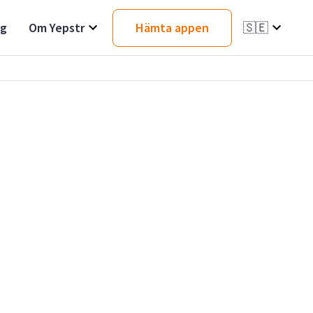
ag
Om Yepstr
Hämta appen
🇸🇪