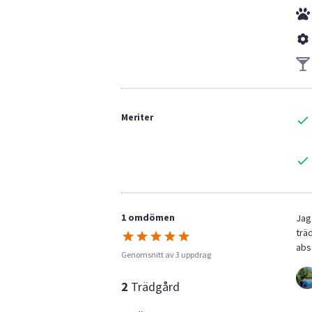
Meriter
1 omdömen
Jag
trä
abs
Genomsnitt av 3 uppdrag
2
Trädgård