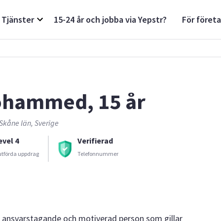
Tjänster
15-24 år och jobba via Yepstr?
För föret
hammed, 15 år
Skåne län, Sverige
evel 4
Verifierad
utförda uppdrag
Telefonnummer
ansvarstagande och motiverad person som gillar