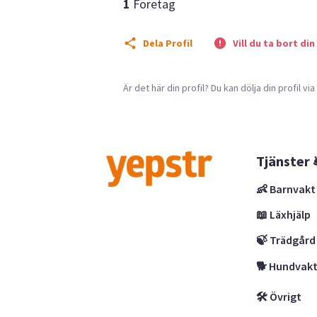
1
Företag
Dela Profil
Vill du ta bort din
Är det här din profil? Du kan dölja din profil vi
Tjänster 
👶 Barnvakt
📖 Läxhjälp
🍃 Trädgård
🐕 Hundvak
🛠 Övrigt