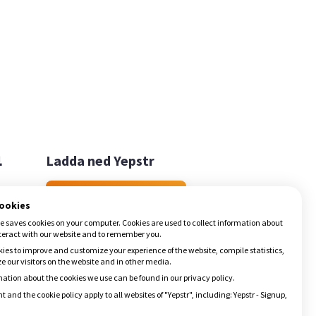

Ladda ned Yepstr
Ladda ned Yepstr
cookies
e saves cookies on your computer. Cookies are used to collect information about
teract with our website and to remember you.
ies to improve and customize your experience of the website, compile statistics,
 our visitors on the website and in other media.
ation about the cookies we use can be found in our privacy policy.
t and the cookie policy apply to all websites of "Yepstr", including: Yepstr - Signup,