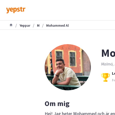
/
/
/
Yeppar
M
Mohammed Al
Mo
Malmö, 
L
3 
Om mig
Hej! Jag heter Mohammed och är en 