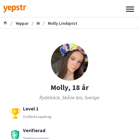
/
/
/
Yeppar
M
Molly Lindqvist
Molly, 18 år
Rydebäck, Skåne län, Sverige
Level 1
0 utförda uppdrag
Verifierad
Telefonnummer