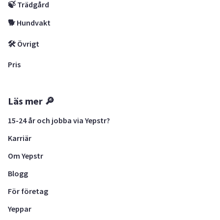
🍃 Trädgård
🐕 Hundvakt
🛠 Övrigt
Pris
Läs mer 🔎
15-24 år och jobba via Yepstr?
Karriär
Om Yepstr
Blogg
För företag
Yeppar