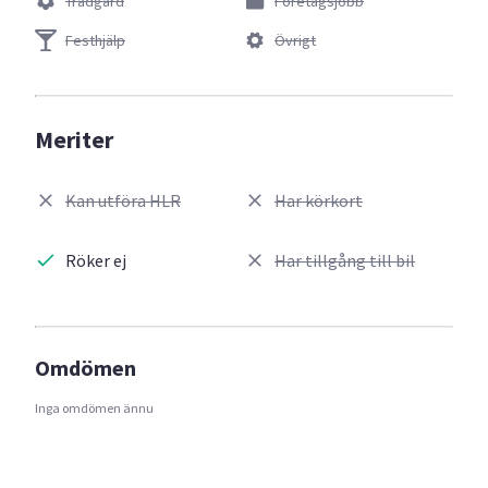
Trädgård
Företagsjobb
Festhjälp
Övrigt
Meriter
Kan utföra HLR
Har körkort
Röker ej
Har tillgång till bil
Omdömen
Inga omdömen ännu