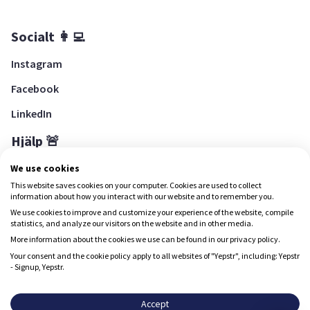
Socialt 👩‍💻
Instagram
Facebook
LinkedIn
Hjälp 🚨
Hjälpcenter
We use cookies
This website saves cookies on your computer. Cookies are used to collect
information about how you interact with our website and to remember you.
We use cookies to improve and customize your experience of the website, compile
Ladda ned Yepstr
statistics, and analyze our visitors on the website and in other media.
More information about the cookies we use can be found in our privacy policy.
Ladda ned Yepstr
Your consent and the cookie policy apply to all websites of "Yepstr", including: Yepstr
- Signup, Yepstr.
Yepstr använder cookies (kakor) för att ge dig en bättre
upplevelse.
Accept