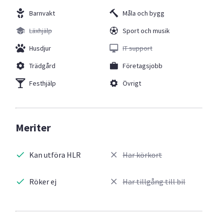
Barnvakt
Måla och bygg
Läxhjälp
Sport och musik
Husdjur
IT support
Trädgård
Företagsjobb
Festhjälp
Övrigt
Meriter
Kan utföra HLR
Har körkort
Röker ej
Har tillgång till bil