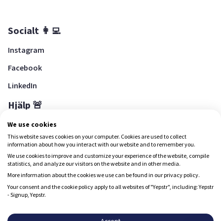
Socialt 👩‍💻
Instagram
Facebook
LinkedIn
Hjälp 🚨
Hjälpcenter
We use cookies
This website saves cookies on your computer. Cookies are used to collect
information about how you interact with our website and to remember you.
We use cookies to improve and customize your experience of the website, compile
Ladda ned Yepstr
statistics, and analyze our visitors on the website and in other media.
More information about the cookies we use can be found in our privacy policy.
Ladda ned Yepstr
Your consent and the cookie policy apply to all websites of "Yepstr", including: Yepstr
- Signup, Yepstr.
Yepstr använder cookies (kakor) för att ge dig en bättre
upplevelse.