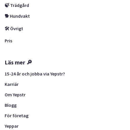
🍃 Trädgård
🐕 Hundvakt
🛠 Övrigt
Pris
Läs mer 🔎
15-24 år och jobba via Yepstr?
Karriär
Om Yepstr
Blogg
För företag
Yeppar