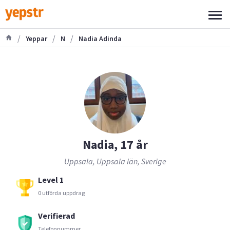
/
/
/
Yeppar
N
Nadia Adinda
Nadia, 17 år
Uppsala, Uppsala län, Sverige
Level 1
0 utförda uppdrag
Verifierad
Telefonnummer