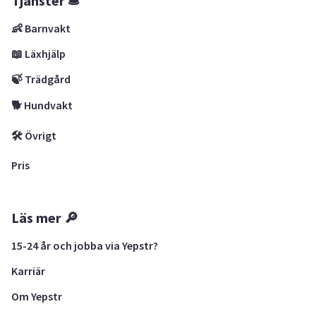
Tjänster 🛎
👶 Barnvakt
📖 Läxhjälp
🍃 Trädgård
🐕 Hundvakt
🛠 Övrigt
Pris
Läs mer 🔎
15-24 år och jobba via Yepstr?
Karriär
Om Yepstr