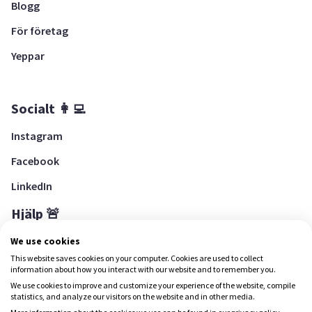
Blogg
För företag
Yeppar
Socialt 👩‍💻
Instagram
Facebook
LinkedIn
Hjälp 🚨
Hjälpcenter
We use cookies
This website saves cookies on your computer. Cookies are used to collect
information about how you interact with our website and to remember you.
We use cookies to improve and customize your experience of the website, compile
Ladda ned Yepstr
statistics, and analyze our visitors on the website and in other media.