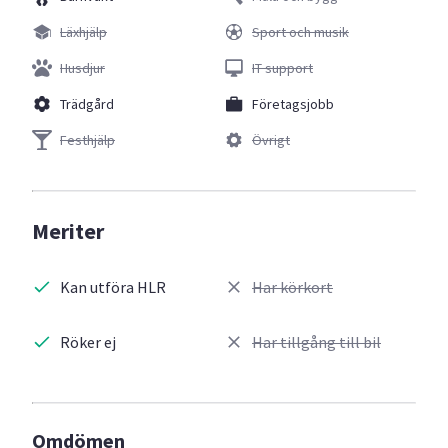
Läxhjälp
Sport och musik
Husdjur
IT support
Trädgård
Företagsjobb
Festhjälp
Övrigt
Meriter
Kan utföra HLR
Har körkort
Röker ej
Har tillgång till bil
Omdömen