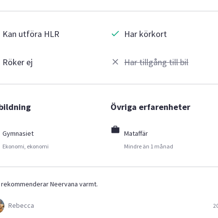
Kan utföra HLR
Har körkort
Röker ej
Har tillgång till bil
bildning
Övriga erfarenheter
Gymnasiet
Mataffär
Ekonomi, ekonomi
Mindre än 1 månad
 rekommenderar Neervana varmt.
Rebecca
2