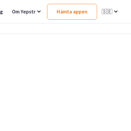
ag
Om Yepstr
Hämta appen
🇸🇪