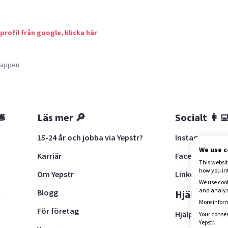
 profil från google, klicka här
a appen
🛎
Läs mer 🔎
Socialt 👩‍
15-24 år och jobba via Yepstr?
Instagram
We use 
Karriär
Facebook
This websit
how you in
Om Yepstr
LinkedIn
We use cook
and analyze
Blogg
t
Hjälp 🚨
More inform
För företag
Hjälpcenter
Your consen
Yepstr.