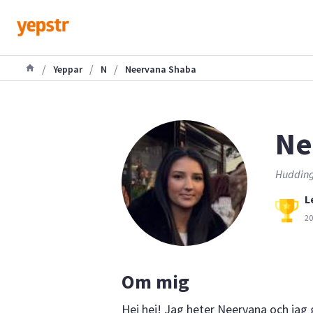
/
/
/
Yeppar
N
Neervana Shaba
Ne
Hudding
L
20
Om mig
Hej hej! Jag heter Neervana och jag 