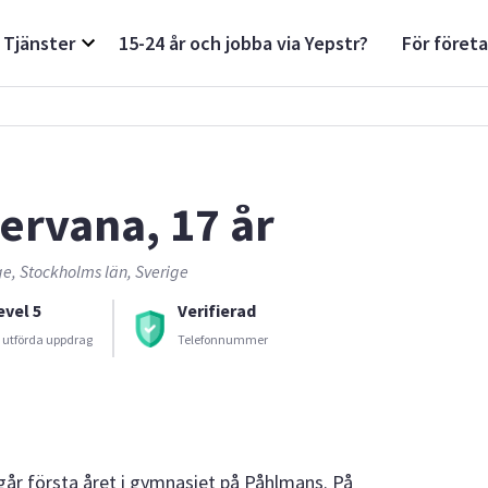
Tjänster
15-24 år och jobba via Yepstr?
För föret
ervana, 17 år
e, Stockholms län, Sverige
evel 5
Verifierad
 utförda uppdrag
Telefonnummer
går första året i gymnasiet på Påhlmans. På