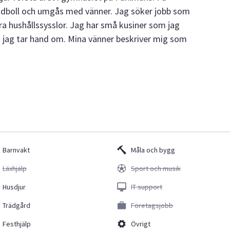
handboll och umgås med vänner. Jag söker jobb som
ra hushållssysslor. Jag har små kusiner som jag
jag tar hand om. Mina vänner beskriver mig som
Barnvakt
Måla och bygg
Läxhjälp
Sport och musik
Husdjur
IT support
Trädgård
Företagsjobb
Festhjälp
Övrigt