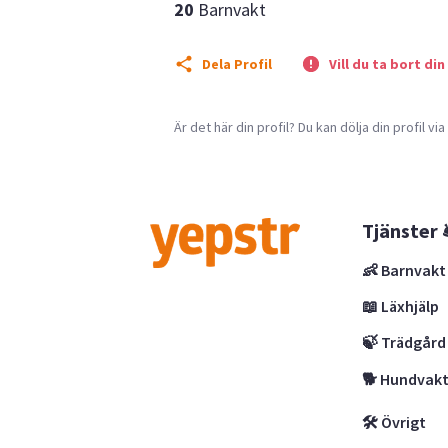
20
Barnvakt
Dela Profil
Vill du ta bort din
Är det här din profil? Du kan dölja din profil vi
Tjänster 
👶 Barnvakt
📖 Läxhjälp
🍃 Trädgård
🐕 Hundvak
🛠 Övrigt