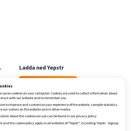

Ladda ned Yepstr
Ladda ned Yepstr
cookies
e saves cookies on your computer. Cookies are used to collect information about
teract with our website and to remember you.
ies to improve and customize your experience of the website, compile statistics,
 our visitors on the website and in other media.
ation about the cookies we use can be found in our privacy policy.
t and the cookie policy apply to all websites of "Yepstr", including: Yepstr - Signup,