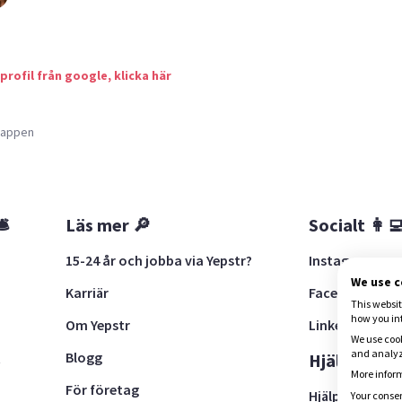
 profil från google, klicka här
a appen
🛎
Läs mer 🔎
Socialt 👩‍
15-24 år och jobba via Yepstr?
Instagram
We use 
Karriär
Facebook
This websit
how you in
Om Yepstr
LinkedIn
We use cook
and analyze
Blogg
t
Hjälp 🚨
More inform
För företag
Hjälpcenter
Your consen