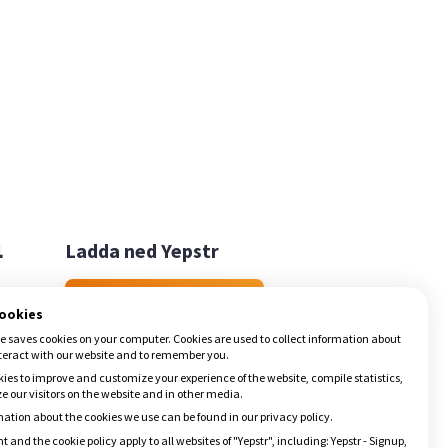

Ladda ned Yepstr
Ladda ned Yepstr
cookies
e saves cookies on your computer. Cookies are used to collect information about
teract with our website and to remember you.
ies to improve and customize your experience of the website, compile statistics,
 our visitors on the website and in other media.
ation about the cookies we use can be found in our privacy policy.
t and the cookie policy apply to all websites of "Yepstr", including: Yepstr - Signup,