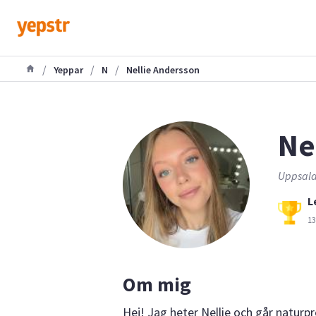
/
/
/
Yeppar
N
Nellie Andersson
Nel
Uppsala
L
13
Om mig
Hej! Jag heter Nellie och går natur