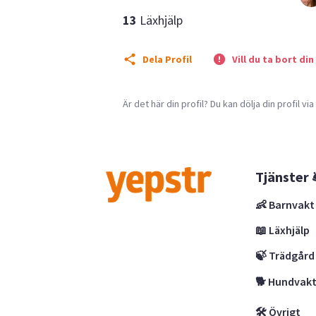
13
Läxhjälp
Dela Profil
Vill du ta bort din
Är det här din profil? Du kan dölja din profil vi
Tjänster 
👶 Barnvakt
📖 Läxhjälp
🍃 Trädgård
🐕 Hundvak
🛠 Övrigt