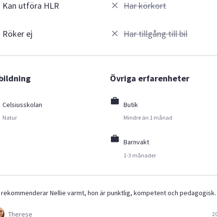
Kan utföra HLR
Har körkort
Röker ej
Har tillgång till bil
bildning
Övriga erfarenheter
Celsiusskolan
Butik
Natur
Mindre än 1 månad
Barnvakt
1-3 månader
 rekommenderar Nellie varmt, hon är punktlig, kompetent och pedagogisk.
Therese
2