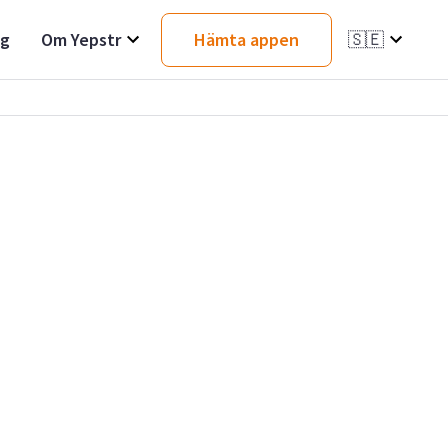
ag
Om Yepstr
Hämta appen
🇸🇪