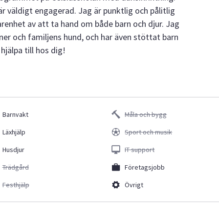
r väldigt engagerad. Jag är punktlig och pålitlig
rfarenhet av att ta hand om både barn och djur. Jag
iner och familjens hund, och har även stöttat barn
jälpa till hos dig!
Barnvakt
Måla och bygg
Läxhjälp
Sport och musik
Husdjur
IT support
Trädgård
Företagsjobb
Festhjälp
Övrigt