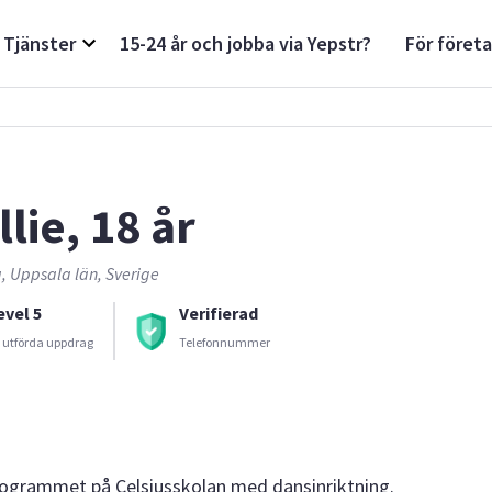
Tjänster
15-24 år och jobba via Yepstr?
För föret
lie, 18 år
, Uppsala län, Sverige
evel 5
Verifierad
 utförda uppdrag
Telefonnummer
programmet på Celsiusskolan med dansinriktning.