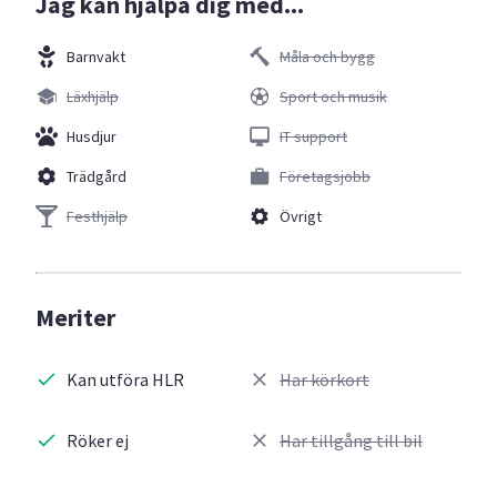
Jag kan hjälpa dig med...
Barnvakt
Måla och bygg
Läxhjälp
Sport och musik
Husdjur
IT support
Trädgård
Företagsjobb
Festhjälp
Övrigt
Meriter
Kan utföra HLR
Har körkort
Röker ej
Har tillgång till bil