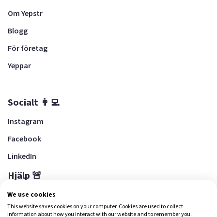
Om Yepstr
Blogg
För företag
Yeppar
Socialt 👩‍💻
Instagram
Facebook
LinkedIn
Hjälp 🚨
Hjälpcenter
We use cookies
This website saves cookies on your computer. Cookies are used to collect
information about how you interact with our website and to remember you.