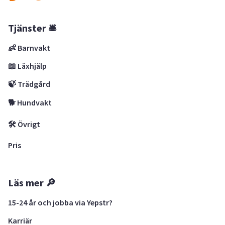
Tjänster 🛎
👶 Barnvakt
📖 Läxhjälp
🍃 Trädgård
🐕 Hundvakt
🛠 Övrigt
Pris
Läs mer 🔎
15-24 år och jobba via Yepstr?
Karriär