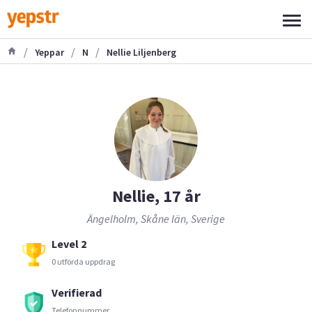
/
/
/
Yeppar
N
Nellie Liljenberg
Nellie, 17 år
Ängelholm, Skåne län, Sverige
Level 2
0 utförda uppdrag
Verifierad
Telefonnummer