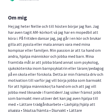
Om mig
Hej jag heter Nellie och till hösten börjar jag 9an. Jag
har aven tagit AM-körkort vả jag har en mopedbil att
köra i. På fritiden dansar jag, jag går i en kör och brukar
gilla att pyssla eller mala annars vara med mina
kompisar eller familjen. Min passion är att ta hand om
andra, hjalpa människor och jobba med barn. Mina
framtida mål är att jobba bland annat som psykolog,
sjuksköterska inom barnpsykiatrin eller lärare/pedagog
på en skola eller förskola. Detta är min främsta driv och
motivation till varför jag vill börja jobba som barnvakt
för att hjälpa människor/ta hand om och att jag vill
jobba med liknande i framtiden! Jag söker främst jobb
som barnvakt men utöver det kan jag aven hjalpa till
med: • Lättare trädgårdsarbete • Läxhjälp/hjälp att
plugga • Skjutsa/hämta • Djurvakt • Lättare