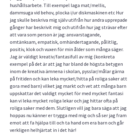
hushållsarbete. Till exempel laga mat/mellis,
dammsuga vid behov, plocka i/ur diskmaskinen etc Hur
jag skulle beskriva mig själv utifrån hur andra upprepade
gånger har beskrivit mig och utifrån hur jag strävar efter
att vara som person är jag: ansvarstagande,
omtänksam, empatisk, omhändertagande, pålitlig,
positiv, klok och vuxen för min ålder som många säger.
Jag är väldigt kreativ/fantasifull av mig (konkreta
exempel på det är att jag har bland de högsta betygen
inom de kreativa ämnena i skolan, pysslar/målar gärna
på fritiden och kan leka mycket/hitta på roliga saker att
gora med barn) vilket jag markt och vet att många barn
uppskattar det valdigt mycket för med mycket fantasi
kan vi leka mycket roliga lekar och jag hittar ofta på
roliga saker med dem. Slutligen vill jag bara säga att jag
hoppas nu känner er trygga med mig och så ser jag fram
emot att fa hjälpa till och ta hand om era barn och går
verkligen helhjärtat in i det här!