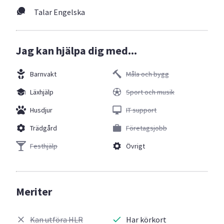
Talar Engelska
Jag kan hjälpa dig med...
Barnvakt
Måla och bygg
Läxhjälp
Sport och musik
Husdjur
IT support
Trädgård
Företagsjobb
Festhjälp
Övrigt
Meriter
Kan utföra HLR
Har körkort