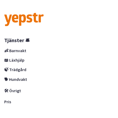
Tjänster 🛎
👶 Barnvakt
📖 Läxhjälp
🍃 Trädgård
🐕 Hundvakt
🛠 Övrigt
Pris