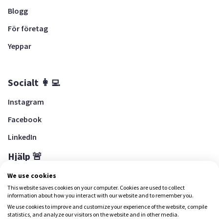
Blogg
För företag
Yeppar
Socialt 👩‍💻
Instagram
Facebook
LinkedIn
Hjälp 🚨
Hjälpcenter
We use cookies
This website saves cookies on your computer. Cookies are used to collect
information about how you interact with our website and to remember you.
We use cookies to improve and customize your experience of the website, compile
Ladda ned Yepstr
statistics, and analyze our visitors on the website and in other media.