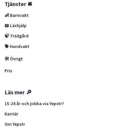
Tjänster 🛎
👶 Barnvakt
📖 Läxhjälp
🍃 Trädgård
🐕 Hundvakt
🛠 Övrigt
Pris
Läs mer 🔎
15-24 år och jobba via Yepstr?
Karriär
Om Yepstr