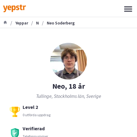
/
/
/
Yeppar
N
Neo Soderberg
Neo, 18 år
Tullinge, Stockholms län, Sverige
Level 2
0 utförda uppdrag
Verifierad
Telefonnummer