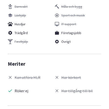
Barnvakt
Måla och bygg
Läxhjälp
Sport och musik
Husdjur
IT support
Trädgård
Företagsjobb
Festhjälp
Övrigt
Meriter
Kan utföra HLR
Har körkort
Röker ej
Har tillgång till bil