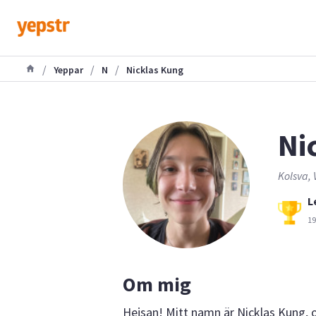
/
/
/
Yeppar
N
Nicklas Kung
Ni
Kolsva,
L
19
Om mig
Hejsan! Mitt namn är Nicklas Kung, oc