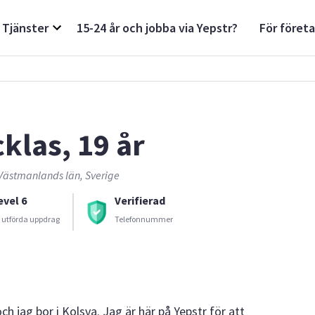
Tjänster
15-24 år och jobba via Yepstr?
För föret
cklas, 19 år
 Västmanlands län, Sverige
evel 6
Verifierad
 utförda uppdrag
Telefonnummer
h jag bor i Kolsva. Jag är här på Yepstr för att