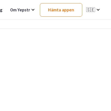
ag
Om Yepstr
Hämta appen
🇸🇪