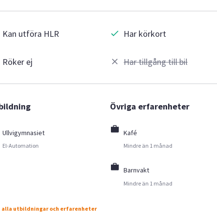
Kan utföra HLR
Har körkort
Röker ej
Har tillgång till bil
bildning
Övriga erfarenheter
Ullvigymnasiet
Kafé
El-Automation
Mindre än 1 månad
Barnvakt
Mindre än 1 månad
 alla utbildningar och erfarenheter