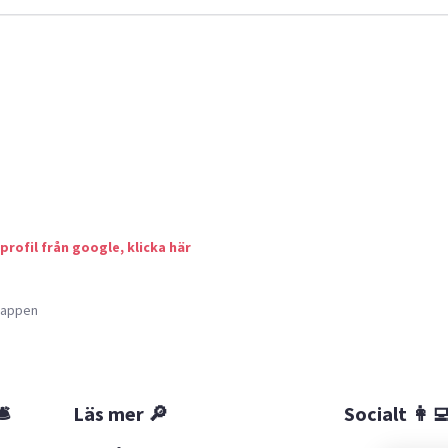
 profil från google, klicka här
a appen
🛎
Läs mer 🔎
Socialt 👩‍