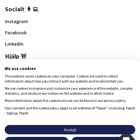
Socialt 👩‍💻
Instagram
Facebook
LinkedIn
Hjälp 🚨
Hjälpcenter
We use cookies
This website saves cookies on your computer. Cookies are used to collect
information about how you interact with our website and to remember you.
We use cookies to improve and customize your experience of the website, compile
Ladda ned Yepstr
statistics, and analyze our visitors on the website and in other media.
More information about the cookies we use can be found in our privacy policy.
Ladda ned Yepstr
Your consent and the cookie policy apply to all websites of "Yepstr", including: Yepstr
- Signup, Yepstr.
Yepstr använder cookies (kakor) för att ge dig en bättre
upplevelse.
Accept
Yepstr AB • Org. 556997-9817 • Skeppsbron 28, 111 30