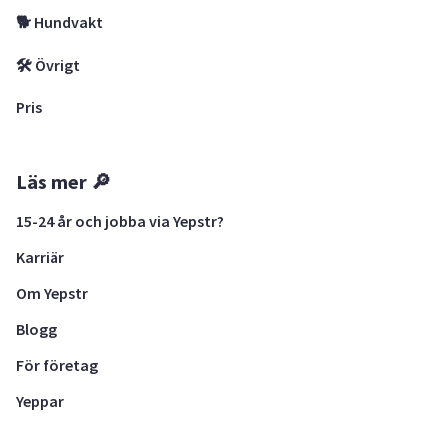
🐕 Hundvakt
🛠 Övrigt
Pris
Läs mer 🔎
15-24 år och jobba via Yepstr?
Karriär
Om Yepstr
Blogg
För företag
Yeppar