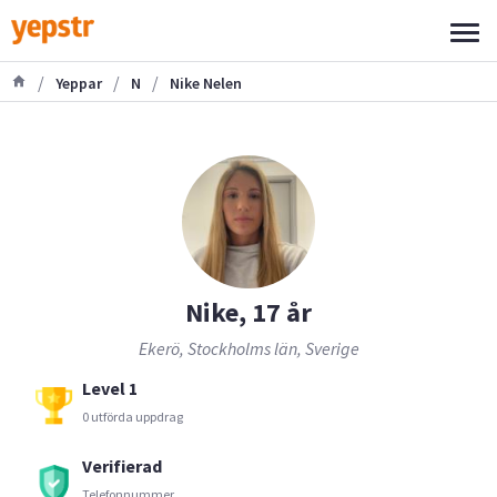
/
/
/
Yeppar
N
Nike Nelen
Nike, 17 år
Ekerö, Stockholms län, Sverige
Level 1
0 utförda uppdrag
Verifierad
Telefonnummer