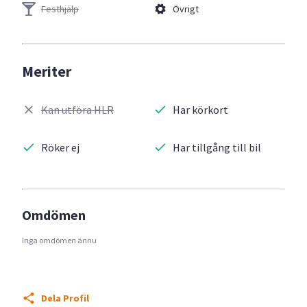
Festhjälp
Övrigt
Meriter
Kan utföra HLR
Har körkort
Röker ej
Har tillgång till bil
Omdömen
Inga omdömen ännu
Dela Profil