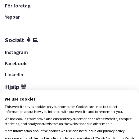
För företag
Yeppar
Socialt 👩‍💻
Instagram
Facebook
LinkedIn
Hjälp 🚨
Hjälpcenter
We use cookies
This website saves cookies on your computer. Cookies are used to collect
information about how you interact with our website and to remember you.
We use cookies to improve and customize your experience of the website, compile
Ladda ned Yepstr
statistics, and analyze our visitors on the website and in other media.
More information about the cookies we use can be found in our privacy policy.
Your consent and the cookie policy apply to all websites of "Yepstr", including: Yepstr