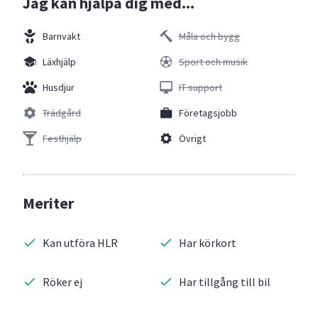
Jag kan hjälpa dig med...
Barnvakt
Måla och bygg
Läxhjälp
Sport och musik
Husdjur
IT support
Trädgård
Företagsjobb
Festhjälp
Övrigt
Meriter
Kan utföra HLR
Har körkort
Röker ej
Har tillgång till bil