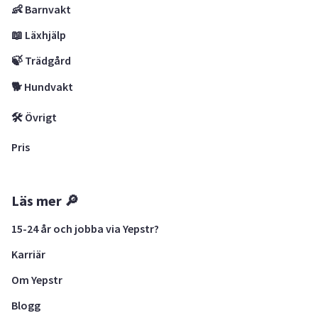
👶 Barnvakt
📖 Läxhjälp
🍃 Trädgård
🐕 Hundvakt
🛠 Övrigt
Pris
Läs mer 🔎
15-24 år och jobba via Yepstr?
Karriär
Om Yepstr
Blogg