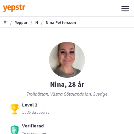
/
/
/
Yeppar
N
Nina Pettersson
Nina, 28 år
Trollhättan, Västra Götalands län, Sverige
Level 2
1 utförda uppdrag
Verifierad
Telefonnummer