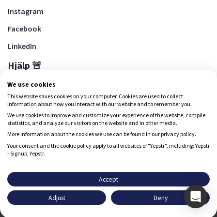
Instagram
Facebook
LinkedIn
Hjälp 🚨
Hjälpcenter
We use cookies
This website saves cookies on your computer. Cookies are used to collect
information about how you interact with our website and to remember you.
We use cookies to improve and customize your experience of the website, compile
Ladda ned Yepstr
statistics, and analyze our visitors on the website and in other media.
More information about the cookies we use can be found in our privacy policy.
Ladda ned Yepstr
Your consent and the cookie policy apply to all websites of "Yepstr", including: Yepstr
- Signup, Yepstr.
Yepstr använder cookies (kakor) för att ge dig en bättre
upplevelse.
Accept
Yepstr AB • Org. 556997-9817 • Skeppsbron 28, 111 30
Adjust
Deny
Stockholm
Godkänn