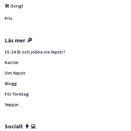
🛠 Övrigt
Pris
Läs mer 🔎
15-24 år och jobba via Yepstr?
Karriär
Om Yepstr
Blogg
För företag
Yeppar
Socialt 👩‍💻