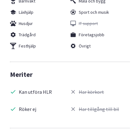
Barnvakt
Måla och bygg
Läxhjälp
Sport och musik
Husdjur
IT support
Trädgård
Företagsjobb
Festhjälp
Övrigt
Meriter
Kan utföra HLR
Har körkort
Röker ej
Har tillgång till bil