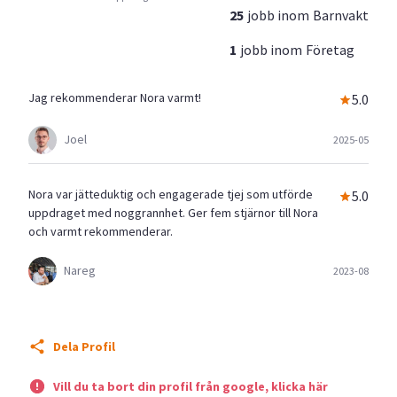
25
jobb inom
Barnvakt
1
jobb inom
Företag
Jag rekommenderar Nora varmt!
5.0
Joel
2025-05
Nora var jätteduktig och engagerade tjej som utförde
5.0
uppdraget med noggrannhet. Ger fem stjärnor till Nora
och varmt rekommenderar.
Nareg
2023-08
Dela Profil
Vill du ta bort din profil från google, klicka här