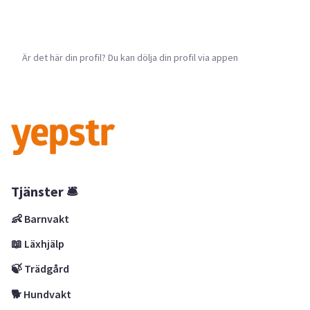
Är det här din profil? Du kan dölja din profil via appen
Tjänster 🛎
👶 Barnvakt
📖 Läxhjälp
🍃 Trädgård
🐕 Hundvakt