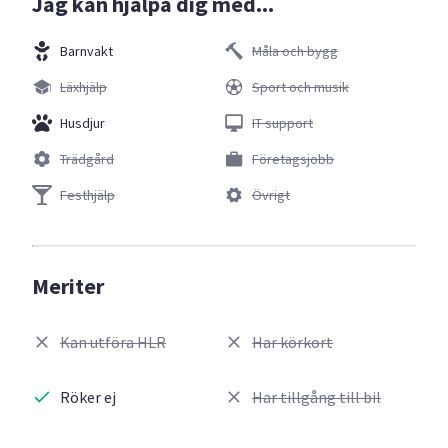
Jag kan hjälpa dig med...
Barnvakt
Måla och bygg
Läxhjälp
Sport och musik
Husdjur
IT support
Trädgård
Företagsjobb
Festhjälp
Övrigt
Meriter
Kan utföra HLR
Har körkort
Röker ej
Har tillgång till bil