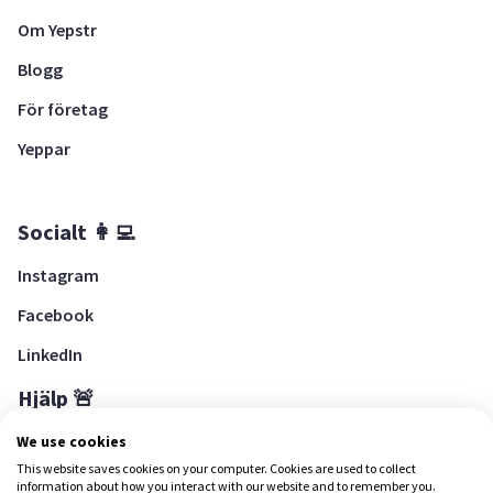
Om Yepstr
Blogg
För företag
Yeppar
Socialt 👩‍💻
Instagram
Facebook
LinkedIn
Hjälp 🚨
Hjälpcenter
We use cookies
This website saves cookies on your computer. Cookies are used to collect
information about how you interact with our website and to remember you.