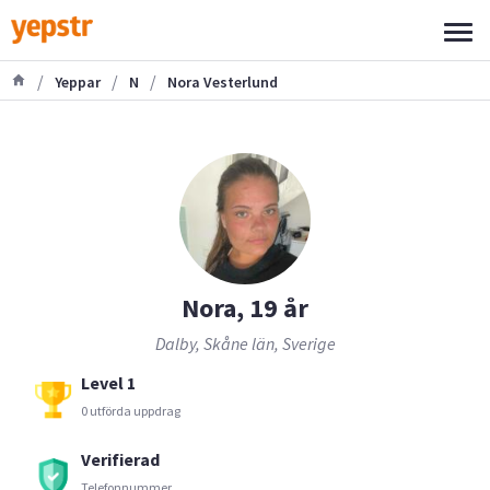
/
/
/
Yeppar
N
Nora Vesterlund
Nora, 19 år
Dalby, Skåne län, Sverige
Level 1
0 utförda uppdrag
Verifierad
Telefonnummer