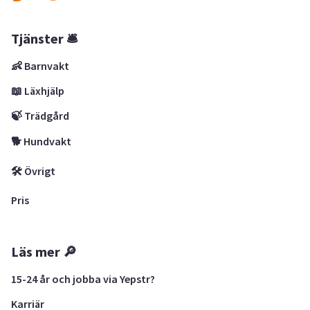
Tjänster 🛎
👶 Barnvakt
📖 Läxhjälp
🍃 Trädgård
🐕 Hundvakt
🛠 Övrigt
Pris
Läs mer 🔎
15-24 år och jobba via Yepstr?
Karriär