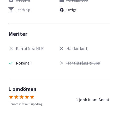
Trädgård
Företagsjobb
Festhjälp
Övrigt
Meriter
Kan utföra HLR
Har körkort
Röker ej
Har tillgång till bil
1 omdömen
1
jobb inom
Annat
Genomsnitt av 1 uppdrag