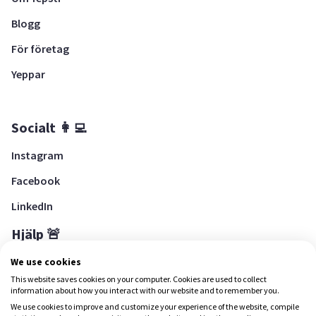
Blogg
För företag
Yeppar
Socialt 👩‍💻
Instagram
Facebook
LinkedIn
Hjälp 🚨
Hjälpcenter
We use cookies
This website saves cookies on your computer. Cookies are used to collect
information about how you interact with our website and to remember you.
We use cookies to improve and customize your experience of the website, compile
Ladda ned Yepstr