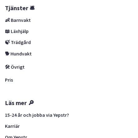
Tjänster 🛎
👶 Barnvakt
📖 Läxhjälp
🍃 Trädgård
🐕 Hundvakt
🛠 Övrigt
Pris
Läs mer 🔎
15-24 år och jobba via Yepstr?
Karriär
Om Yepstr