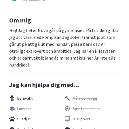
Om mig
Hej! Jag heter Nova går på gymmasiet. På fritiden gillar
jag att vara med kompisar. Jag söker främst jobb som
går ut på att gå ut med hundar, passa barn osv. Är
otroligt extrovert och ambitiös. Jag har en lillasyster
och är barnvakt ibland åt mina småkusiner. Är inte alls
hundrädd!
Jag kan hjälpa dig med...
Barnvakt
Måla och bygg
Läxhjälp
Sport och musik
Husdjur
IT support