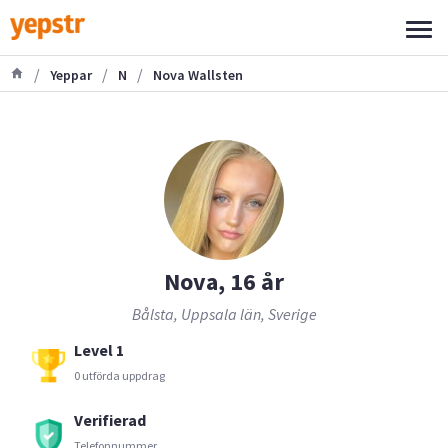
/
/
/
Yeppar
N
Nova Wallsten
Nova, 16 år
Bålsta, Uppsala län, Sverige
Level 1
0 utförda uppdrag
Verifierad
Telefonnummer