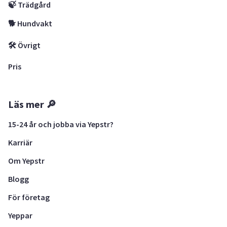
🍃 Trädgård
🐕 Hundvakt
🛠 Övrigt
Pris
Läs mer 🔎
15-24 år och jobba via Yepstr?
Karriär
Om Yepstr
Blogg
För företag
Yeppar