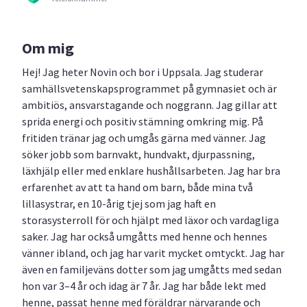
Om mig
Hej! Jag heter Novin och bor i Uppsala. Jag studerar
samhällsvetenskapsprogrammet på gymnasiet och är
ambitiös, ansvarstagande och noggrann. Jag gillar att
sprida energi och positiv stämning omkring mig. På
fritiden tränar jag och umgås gärna med vänner. Jag
söker jobb som barnvakt, hundvakt, djurpassning,
läxhjälp eller med enklare hushållsarbeten. Jag har bra
erfarenhet av att ta hand om barn, både mina två
lillasystrar, en 10-årig tjej som jag haft en
storasysterroll för och hjälpt med läxor och vardagliga
saker. Jag har också umgåtts med henne och hennes
vänner ibland, och jag har varit mycket omtyckt. Jag har
även en familjeväns dotter som jag umgåtts med sedan
hon var 3–4 år och idag är 7 år. Jag har både lekt med
henne, passat henne med föräldrar närvarande och