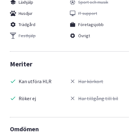
Läxhjälp
Sport och musik
Husdjur
IT support
Trädgård
Företagsjobb
Festhjälp
Övrigt
Meriter
Kan utföra HLR
Har körkort
Röker ej
Har tillgång till bil
Omdömen