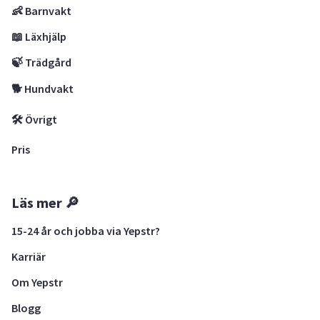
👶 Barnvakt
📖 Läxhjälp
🍃 Trädgård
🐕 Hundvakt
🛠 Övrigt
Pris
Läs mer 🔎
15-24 år och jobba via Yepstr?
Karriär
Om Yepstr
Blogg