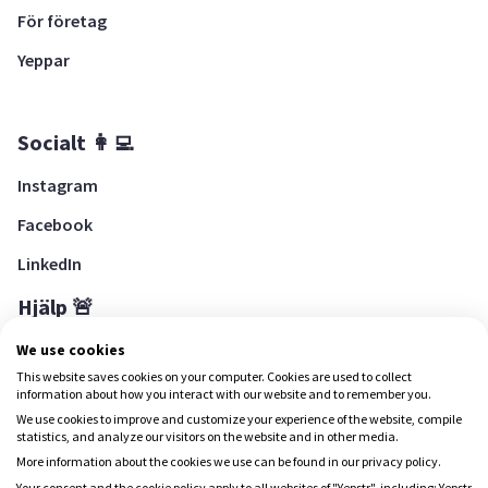
För företag
Yeppar
Socialt 👩‍💻
Instagram
Facebook
LinkedIn
Hjälp 🚨
Hjälpcenter
We use cookies
This website saves cookies on your computer. Cookies are used to collect
information about how you interact with our website and to remember you.
We use cookies to improve and customize your experience of the website, compile
Ladda ned Yepstr
statistics, and analyze our visitors on the website and in other media.
More information about the cookies we use can be found in our privacy policy.
Your consent and the cookie policy apply to all websites of "Yepstr", including: Yepstr