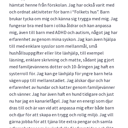
hämtat henne från förskolan. Jag har också varit med
och ordnat aktiviteter för barn i “Folkets hus”. Barn
brukar tycka om mig och känna sig trygga med mig. Jag
fungerar bra med barn i olika åldrar och kan anpassa
mig, även till barn med ADHD och autism, något jag har
erfarenhet av genom mina syskon. Jag kan även hjälpa
till med enklare sysslor som mellanmål, små
hushållsuppgifter eller lite läxhjälp, till exempel
läsning, enklare skrivning och matte, sådant jag gjort
med familjevännens dotter och 10-åringen jag haft en
systerroll för. Jag kan ge läxhjälp för yngre barn hela
vägen upp till mellanstadiet. Jag älskar djur och har
erfarenhet av hundar och katter genom familjevänner
och vänner. Jag har även haft en hund tidigare och just
nu har jag en kanariefågel. Jag har en energi som djur
dras till och är van vid att anpassa mig efter både barn
och djur för att skapa en trygg och rolig miljö. Jag vill
gärna jobba för att tjäna lite extra pengar och samla