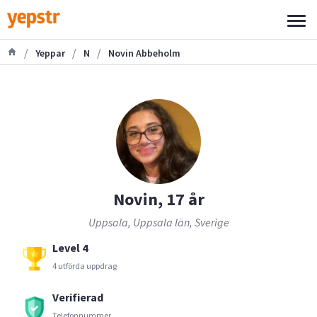
/
/
/
Yeppar
N
Novin Abbeholm
Novin, 17 år
Uppsala, Uppsala län, Sverige
Level 4
4 utförda uppdrag
Verifierad
Telefonnummer