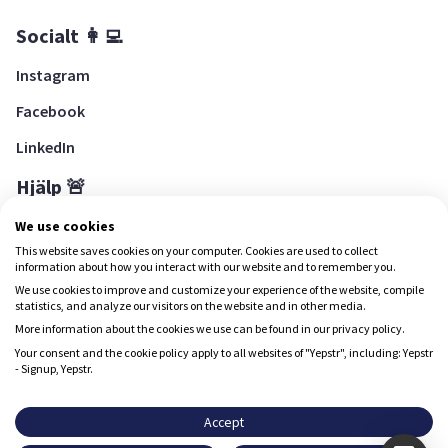
Socialt 👩‍💻
Instagram
Facebook
LinkedIn
Hjälp 🚨
Hjälpcenter
We use cookies
This website saves cookies on your computer. Cookies are used to collect
information about how you interact with our website and to remember you.
We use cookies to improve and customize your experience of the website, compile
Ladda ned Yepstr
statistics, and analyze our visitors on the website and in other media.
More information about the cookies we use can be found in our privacy policy.
Ladda ned Yepstr
Your consent and the cookie policy apply to all websites of "Yepstr", including: Yepstr
- Signup, Yepstr.
Yepstr använder cookies (kakor) för att ge dig en bättre
upplevelse.
Accept
Yepstr AB • Org. 556997-9817 • Skeppsbron 28, 111 30