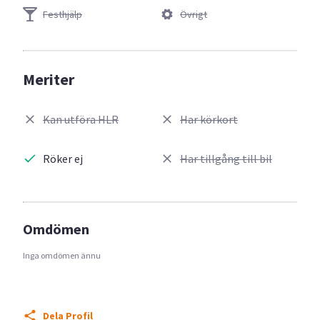
Festhjälp
Övrigt
Meriter
Kan utföra HLR
Har körkort
Röker ej
Har tillgång till bil
Omdömen
Inga omdömen ännu
Dela Profil