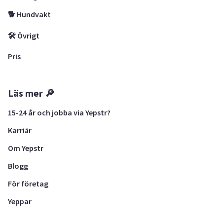
🐕 Hundvakt
🛠 Övrigt
Pris
Läs mer 🔎
15-24 år och jobba via Yepstr?
Karriär
Om Yepstr
Blogg
För företag
Yeppar