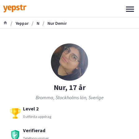
/
/
/
Yeppar
N
Nur Demir
Nur, 17 år
Bromma, Stockholms län, Sverige
Level 2
0 utförda uppdrag
Verifierad
Telefonnummer