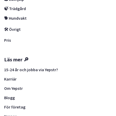
🍃 Trädgård
🐕 Hundvakt
🛠 Övrigt
Pris
Läs mer 🔎
15-24 år och jobba via Yepstr?
Karriär
Om Yepstr
Blogg
För företag