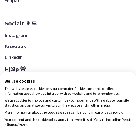
Yeppar
Socialt 👩‍💻
Instagram
Facebook
LinkedIn
Hjälp 🚨
Hjälpcenter
We use cookies
This website saves cookies on your computer. Cookies are used to collect
information about how you interact with our website and to remember you.
We use cookies to improve and customize your experience of the website, compile
Ladda ned Yepstr
statistics, and analyze our visitors on the website and in other media.
More information about the cookies we use can be found in our privacy policy.
Ladda ned Yepstr
Your consent and the cookie policy apply to all websites of "Yepstr", including: Yepstr
- Signup, Yepstr.
Yepstr använder cookies (kakor) för att ge dig en bättre