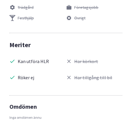
Trädgård
Företagsjobb
Festhjälp
Övrigt
Meriter
Kan utföra HLR
Har körkort
Röker ej
Har tillgång till bil
Omdömen
Inga omdömen ännu