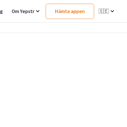
ag
Om Yepstr
Hämta appen
🇸🇪