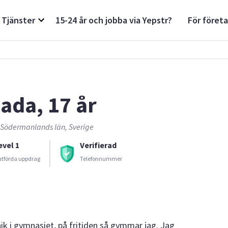
Tjänster
15-24 år och jobba via Yepstr?
För föret
ada, 17 år
, Södermanlands län, Sverige
evel 1
Verifierad
utförda uppdrag
Telefonnummer
nik i gymnasiet, på fritiden så gymmar jag. Jag