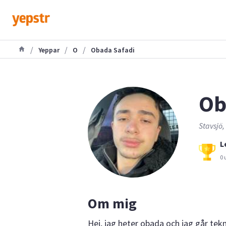
/
/
/
Yeppar
O
Obada Safadi
Ob
Stavsjö
L
0 
Om mig
Hej, jag heter obada och jag går tek