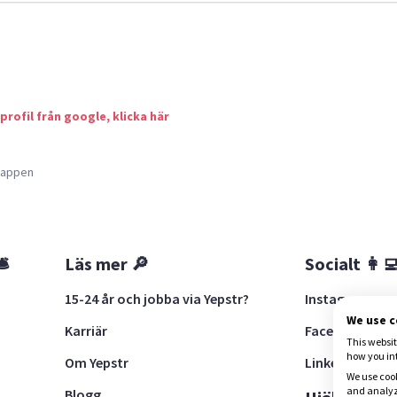
 profil från google, klicka här
a appen
🛎
Läs mer 🔎
Socialt 👩‍
15-24 år och jobba via Yepstr?
Instagram
We use 
Karriär
Facebook
This websit
how you in
Om Yepstr
LinkedIn
We use cook
and analyze
Blogg
t