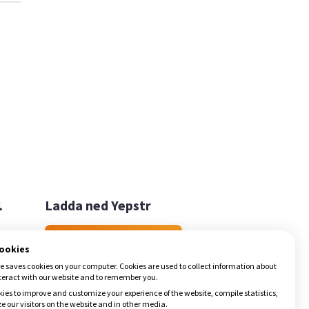

Ladda ned Yepstr
Ladda ned Yepstr
cookies
e saves cookies on your computer. Cookies are used to collect information about
teract with our website and to remember you.
ies to improve and customize your experience of the website, compile statistics,
 our visitors on the website and in other media.