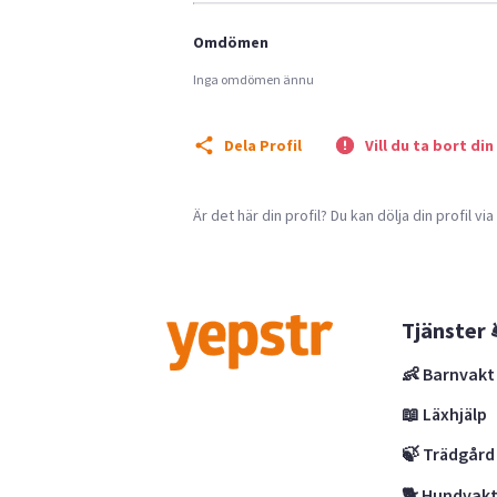
Omdömen
Inga omdömen ännu
Dela Profil
Vill du ta bort din
Är det här din profil? Du kan dölja din profil vi
Tjänster 
👶 Barnvakt
📖 Läxhjälp
🍃 Trädgård
🐕 Hundvak