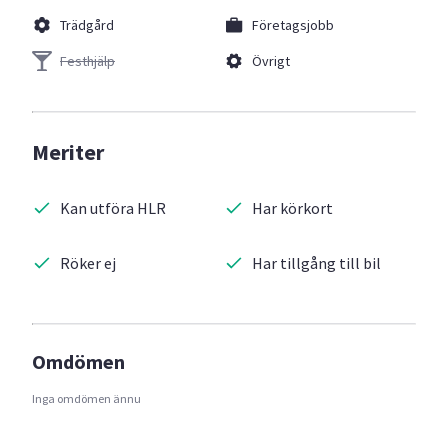
Trädgård
Företagsjobb
Festhjälp
Övrigt
Meriter
Kan utföra HLR
Har körkort
Röker ej
Har tillgång till bil
Omdömen
Inga omdömen ännu