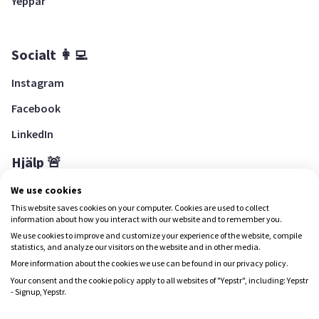
Yeppar
Socialt 👩‍💻
Instagram
Facebook
LinkedIn
Hjälp 🚨
Hjälpcenter
We use cookies
This website saves cookies on your computer. Cookies are used to collect
information about how you interact with our website and to remember you.
We use cookies to improve and customize your experience of the website, compile
Ladda ned Yepstr
statistics, and analyze our visitors on the website and in other media.
More information about the cookies we use can be found in our privacy policy.
Ladda ned Yepstr
Your consent and the cookie policy apply to all websites of "Yepstr", including: Yepstr
- Signup, Yepstr.
Yepstr använder cookies (kakor) för att ge dig en bättre