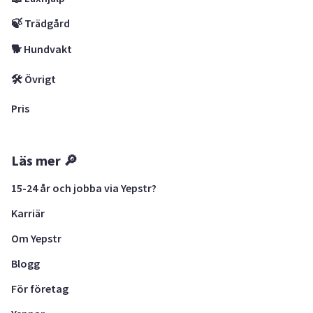
🍃 Trädgård
🐕 Hundvakt
🛠 Övrigt
Pris
Läs mer 🔎
15-24 år och jobba via Yepstr?
Karriär
Om Yepstr
Blogg
För företag