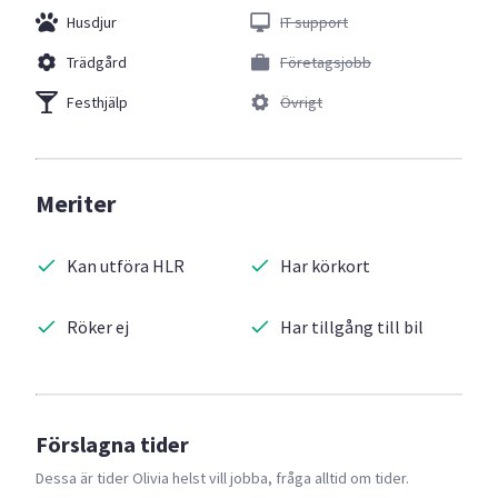
Husdjur
IT support
Trädgård
Företagsjobb
Festhjälp
Övrigt
Meriter
Kan utföra HLR
Har körkort
Röker ej
Har tillgång till bil
Förslagna tider
Dessa är tider
Olivia
helst vill jobba, fråga alltid om tider.