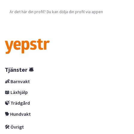
Är det här din profil? Du kan dölja din profil via appen
Tjänster 🛎
👶 Barnvakt
📖 Läxhjälp
🍃 Trädgård
🐕 Hundvakt
🛠 Övrigt