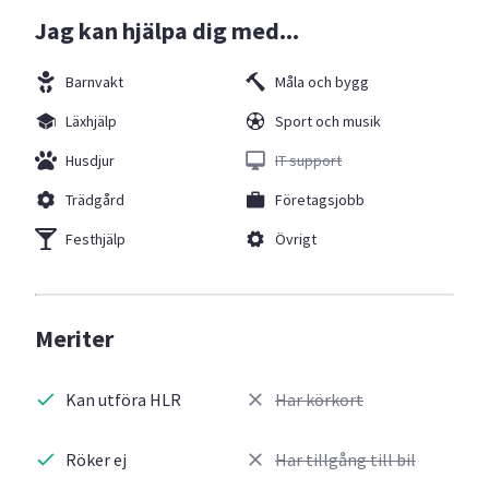
Jag kan hjälpa dig med...
Barnvakt
Måla och bygg
Läxhjälp
Sport och musik
Husdjur
IT support
Trädgård
Företagsjobb
Festhjälp
Övrigt
Meriter
Kan utföra HLR
Har körkort
Röker ej
Har tillgång till bil