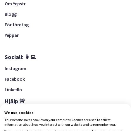
Om Yepstr
Blogg
För företag
Yeppar
Socialt 👩‍💻
Instagram
Facebook
LinkedIn
Hjälp 🚨
Hjälpcenter
We use cookies
This website saves cookies on your computer. Cookies are used to collect
information about how you interact with our website and to remember you.