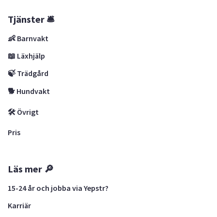
Tjänster 🛎
👶 Barnvakt
📖 Läxhjälp
🍃 Trädgård
🐕 Hundvakt
🛠 Övrigt
Pris
Läs mer 🔎
15-24 år och jobba via Yepstr?
Karriär