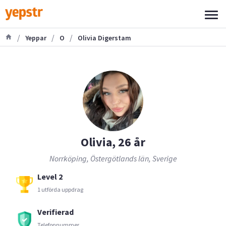
/
/
/
Yeppar
O
Olivia Digerstam
Olivia, 26 år
Norrköping, Östergötlands län, Sverige
Level 2
1 utförda uppdrag
Verifierad
Telefonnummer