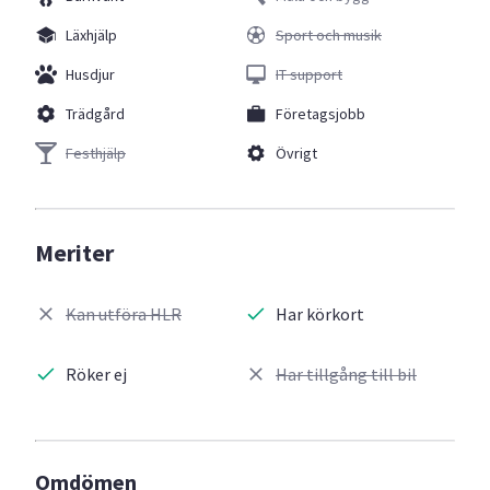
Läxhjälp
Sport och musik
Husdjur
IT support
Trädgård
Företagsjobb
Festhjälp
Övrigt
Meriter
Kan utföra HLR
Har körkort
Röker ej
Har tillgång till bil
Omdömen