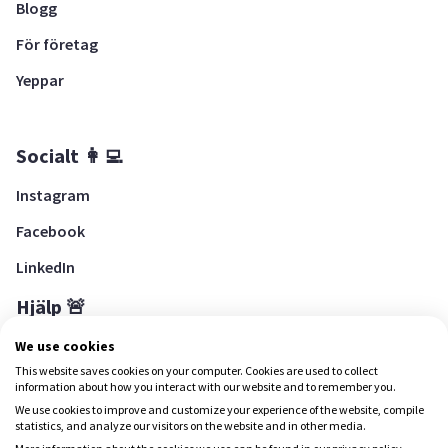
Blogg
För företag
Yeppar
Socialt 👩‍💻
Instagram
Facebook
LinkedIn
Hjälp 🚨
Hjälpcenter
We use cookies
This website saves cookies on your computer. Cookies are used to collect
information about how you interact with our website and to remember you.
We use cookies to improve and customize your experience of the website, compile
Ladda ned Yepstr
statistics, and analyze our visitors on the website and in other media.