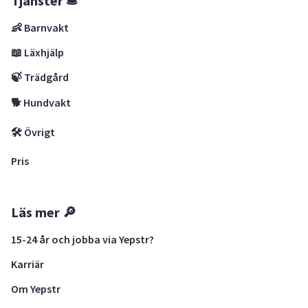
Tjänster 🛎
👶 Barnvakt
📖 Läxhjälp
🍃 Trädgård
🐕 Hundvakt
🛠 Övrigt
Pris
Läs mer 🔎
15-24 år och jobba via Yepstr?
Karriär
Om Yepstr