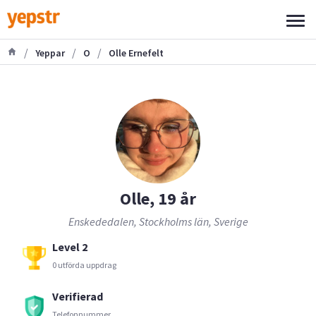
/
/
/
Yeppar
O
Olle Ernefelt
Olle, 19 år
Enskededalen, Stockholms län, Sverige
Level 2
0 utförda uppdrag
Verifierad
Telefonnummer