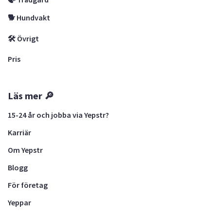
🐕 Hundvakt
🛠 Övrigt
Pris
Läs mer 🔎
15-24 år och jobba via Yepstr?
Karriär
Om Yepstr
Blogg
För företag
Yeppar