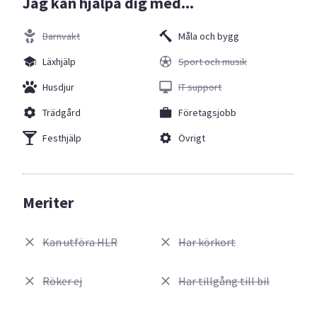
Jag kan hjälpa dig med...
Barnvakt
Måla och bygg
Läxhjälp
Sport och musik
Husdjur
IT support
Trädgård
Företagsjobb
Festhjälp
Övrigt
Meriter
Kan utföra HLR
Har körkort
Röker ej
Har tillgång till bil