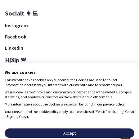
Socialt 👩‍💻
Instagram
Facebook
LinkedIn
Hjälp 🚨
Hjälpcenter
We use cookies
This website saves cookies on your computer. Cookies are used to collect
information about how you interact with our website and to remember you.
We use cookies to improve and customize your experience of the website, compile
Ladda ned Yepstr
statistics, and analyze our visitors on the website and in other media.
More information about the cookies we use can be found in our privacy policy.
Ladda ned Yepstr
Your consent and the cookie policy apply to all websites of "Yepstr", including: Yepstr
- Signup, Yepstr.
Yepstr använder cookies (kakor) för att ge dig en bättre
upplevelse.
Accept