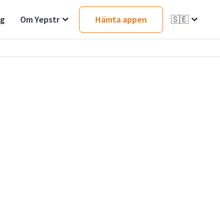
ag
Om Yepstr
Hämta appen
🇸🇪