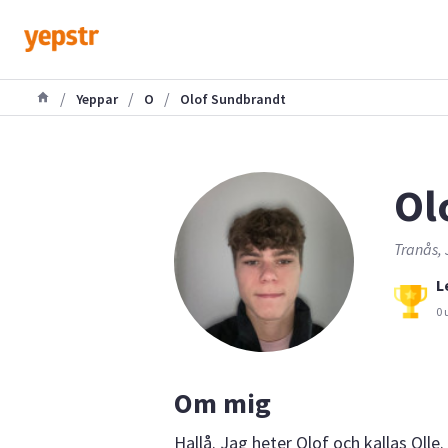
/
/
/
Yeppar
O
Olof Sundbrandt
Olo
Tranås, 
L
0 
Om mig
Hallå. Jag heter Olof och kallas Olle.