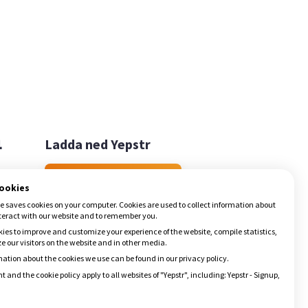

Ladda ned Yepstr
Ladda ned Yepstr
cookies
e saves cookies on your computer. Cookies are used to collect information about
teract with our website and to remember you.
ies to improve and customize your experience of the website, compile statistics,
 our visitors on the website and in other media.
ation about the cookies we use can be found in our privacy policy.
t and the cookie policy apply to all websites of "Yepstr", including: Yepstr - Signup,