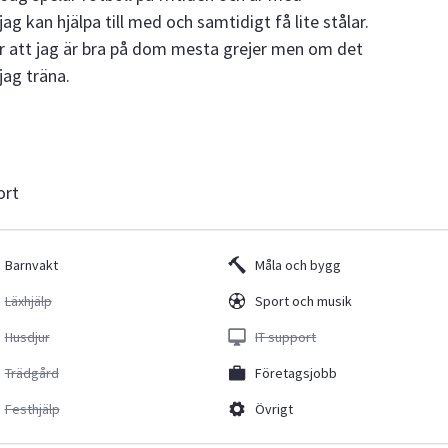
ag kan hjälpa till med och samtidigt få lite stålar.
ör att jag är bra på dom mesta grejer men om det
jag träna.
ort
Barnvakt
Måla och bygg
Läxhjälp
Sport och musik
Husdjur
IT support
Trädgård
Företagsjobb
Festhjälp
Övrigt