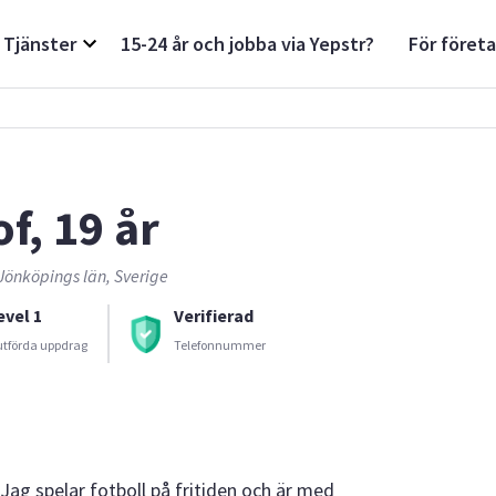
Tjänster
15-24 år och jobba via Yepstr?
För föret
f, 19 år
Jönköpings län, Sverige
evel 1
Verifierad
utförda uppdrag
Telefonnummer
 Jag spelar fotboll på fritiden och är med