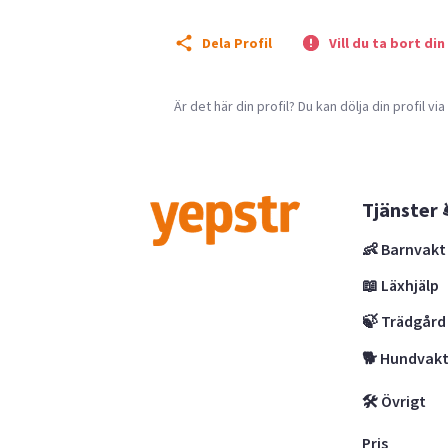
Dela Profil
Vill du ta bort din
Är det här din profil? Du kan dölja din profil vi
Tjänster 
👶 Barnvakt
📖 Läxhjälp
🍃 Trädgård
🐕 Hundvak
🛠 Övrigt
Pris