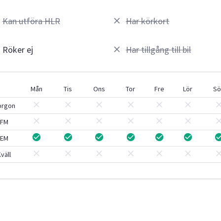
Kan utföra HLR
Har körkort
Röker ej
Har tillgång till bil
Mån
Tis
Ons
Tor
Fre
Lör
Sö
orgon
FM
EM
väll