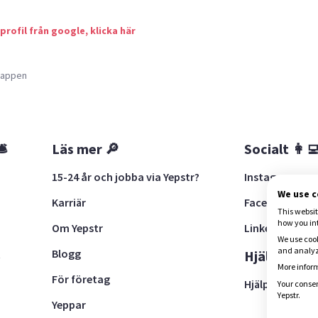
 profil från google, klicka här
a appen
🛎
Läs mer 🔎
Socialt 👩‍
15-24 år och jobba via Yepstr?
Instagram
We use 
Karriär
Facebook
This websit
how you in
Om Yepstr
LinkedIn
We use cook
and analyze
Blogg
t
Hjälp 🚨
More inform
För företag
Hjälpcenter
Your consen
Yepstr.
Yeppar