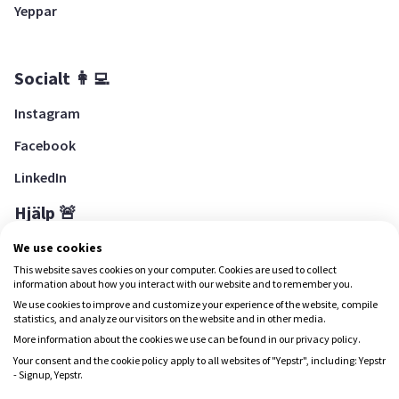
Yeppar
Socialt 👩‍💻
Instagram
Facebook
LinkedIn
Hjälp 🚨
Hjälpcenter
We use cookies
This website saves cookies on your computer. Cookies are used to collect
information about how you interact with our website and to remember you.
We use cookies to improve and customize your experience of the website, compile
Ladda ned Yepstr
statistics, and analyze our visitors on the website and in other media.
More information about the cookies we use can be found in our privacy policy.
Ladda ned Yepstr
Your consent and the cookie policy apply to all websites of "Yepstr", including: Yepstr
- Signup, Yepstr.
Yepstr använder cookies (kakor) för att ge dig en bättre