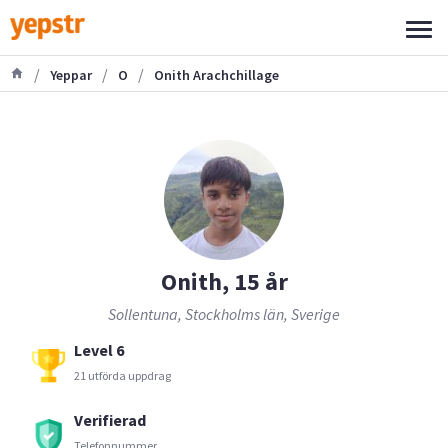
/
/
/
Yeppar
O
Onith Arachchillage
Onith, 15 år
Sollentuna, Stockholms län, Sverige
Level 6
21 utförda uppdrag
Verifierad
Telefonnummer