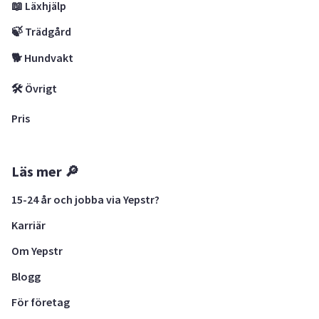
📖 Läxhjälp
🍃 Trädgård
🐕 Hundvakt
🛠 Övrigt
Pris
Läs mer 🔎
15-24 år och jobba via Yepstr?
Karriär
Om Yepstr
Blogg
För företag