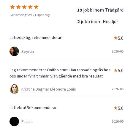
19
jobb inom
Trädgård
Genomsnitt av 21 uppdrag
2
jobb inom
Husdjur
Jätteduktig, rekommenderar!
5.0
Seyran
2026-05
Jag rekommenderar Onith varmt. Han rensade ogräs hos
5.0
oss under fyra timmar. Självgående med bra resultat.
Kristina Dagmar Eleonora Louis
2026-05
Jättebra! Rekommenderar
5.0
Paulina
2026-05