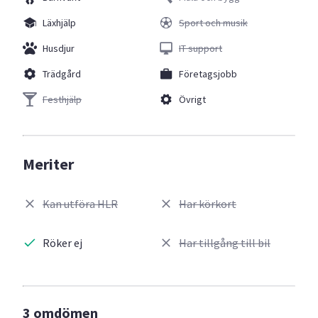
Läxhjälp
Sport och musik
Husdjur
IT support
Trädgård
Företagsjobb
Festhjälp
Övrigt
Meriter
Kan utföra HLR
Har körkort
Röker ej
Har tillgång till bil
3 omdömen