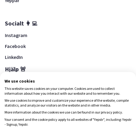
Yeppar
Socialt 👩‍💻
Instagram
Facebook
LinkedIn
Hjälp 🚨
Hjälpcenter
We use cookies
This website saves cookies on your computer. Cookies are used to collect
information about how you interact with our website and to remember you.
We use cookies to improve and customize your experience of the website, compile
Ladda ned Yepstr
statistics, and analyze our visitors on the website and in other media.
More information about the cookies we use can be found in our privacy policy.
Ladda ned Yepstr
Your consent and the cookie policy apply to all websites of "Yepstr", including: Yepstr
- Signup, Yepstr.
Yepstr använder cookies (kakor) för att ge dig en bättre