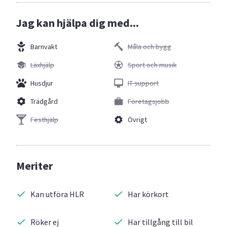
Jag kan hjälpa dig med...
Barnvakt
Måla och bygg
Läxhjälp
Sport och musik
Husdjur
IT support
Trädgård
Företagsjobb
Festhjälp
Övrigt
Meriter
Kan utföra HLR
Har körkort
Röker ej
Har tillgång till bil