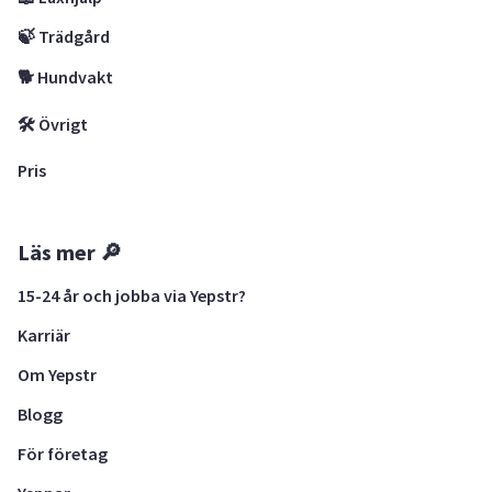
🍃 Trädgård
🐕 Hundvakt
🛠 Övrigt
Pris
Läs mer 🔎
15-24 år och jobba via Yepstr?
Karriär
Om Yepstr
Blogg
För företag