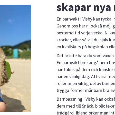
skapar nya 
En barnvakt i Visby kan rycka i
Genom oss har ni också möjlig
bestämd tid varje vecka. Ni kan
krockar, eller så vill du själv 
en kvällskurs på högskolan ell
Det är inte bara du som vuxen 
En barnvakt brukar gå hem ho
har fokus på dem och kanske
har en vanlig dag. Att vara med
roller är en viktig del av barne
trygga former mår barn bra av
Barnpassning i Visby kan ocks
dem med till Snäck, biblioteket
trädgård. Ibland orkar man in