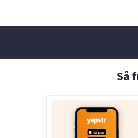
avdelningar
och äldre ba
stor djurvän
och hästar 
har ofta var
hundar i olik
runt djur är
verkligen t
en positiv 
gärna sprid
också seriö
kräver det. 
Så f