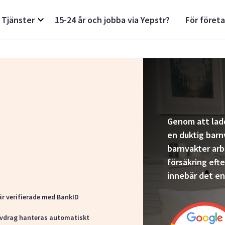
Tjänster
15-24 år och jobba via Yepstr?
För föret
Genom att lad
en duktig barn
barnvakter ar
försäkring eft
innebär det en 
är verifierade med BankID
vdrag hanteras automatiskt