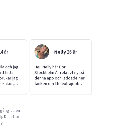
24
år
Nelly
26
år
ila och jag
Hej, Nelly här Bor i
att hitta
Stockholm Är relativt ny på
denna app och laddade ner i
ka kakor,
tanken om lite extrajobb
lebror och
som inte hunnits med på
n promenad.
senaste pga jobb, mycket
svarsfull,
resor och allt vad det varit.
Well vi hörs väl antar jag, ha
gång till en
m jag
det gött så länge Mer info
j. Du hittar
ta hand om.
kommer snart
le beskriva
y.
m,
cial,