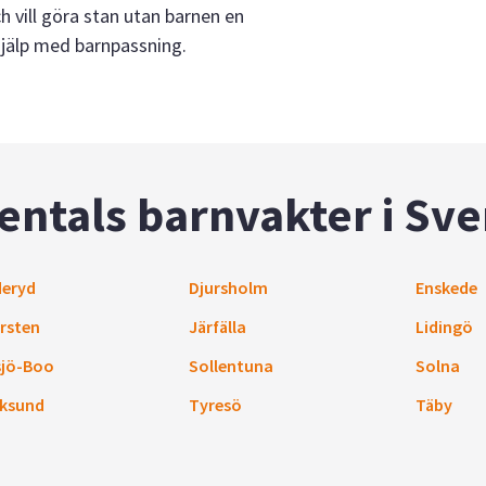
h vill göra stan utan barnen en
 hjälp med barnpassning.
entals barnvakter i Sve
eryd
Djursholm
Enskede
rsten
Järfälla
Lidingö
sjö-Boo
Sollentuna
Solna
ksund
Tyresö
Täby