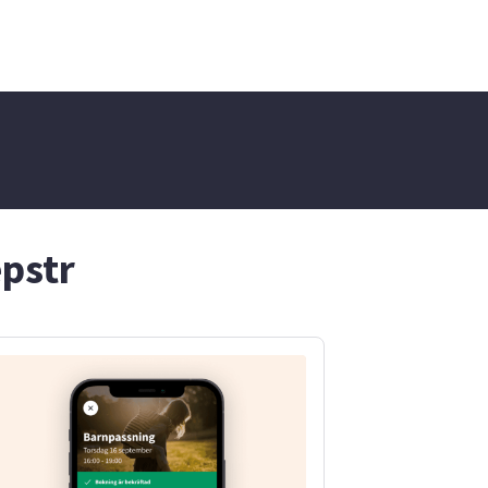
ra på att få
epstr