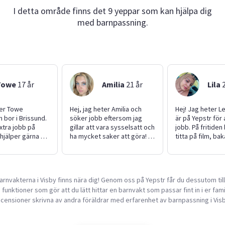
I detta område finns det 9 yeppar som kan hjälpa dig
med barnpassning.
Towe
17
år
Amilia
21
år
Lila
ter Towe
Hej, jag heter Amilia och
Hej! Jag heter Le
 bor i Brissund.
söker jobb eftersom jag
är på Yepstr för 
xtra jobb på
gillar att vara sysselsatt och
jobb. På fritiden brukar jag
hjälper gärna till
ha mycket saker att göra! I
titta på film, ba
ppgifter. Med
somras tog jag studenten
leka med min lil
kort kan jag
från samhällsvetenskaps
ibland tar jag e
g dit jag behövs
programmet och har efter
Jag är väldigt an
a barnstol i
det varit iväg och back
eftersom jag har många
rnvakterna i Visby finns nära dig! Genom oss på Yepstr får du dessutom till
hov. Jag har
packat i Asien. Då jag var
yngre syskon so
funktioner som gör att du lätt hittar en barnvakt som passar fint in i er famil
v att vara
själv större del av resan och
hjälper till och 
l mina systers
dessutom erfaren sen innan
Mina vänner skul
ecensioner skrivna av andra föräldrar med erfarenhet av barnpassning i Visb
8 år) och tycker
från att jag flytta till Spanien
mig som hjälpsa
sa både yngre
på ett utbytesår har jag lärt
utåtriktad och so