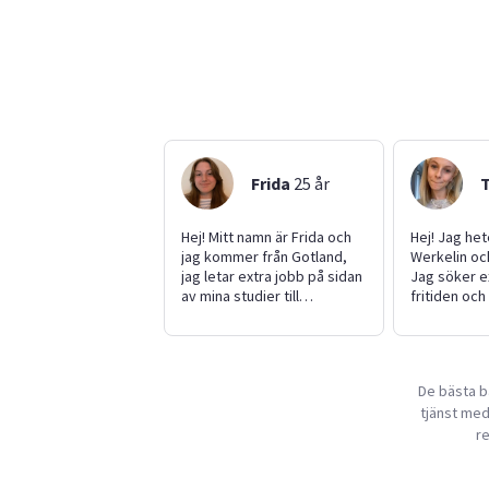
Frida
25
år
Hej! Mitt namn är Frida och
Hej! Jag he
jag kommer från Gotland,
Werkelin och
jag letar extra jobb på sidan
Jag söker e
av mina studier till
fritiden och 
förskollärare på
med olika u
Linnéuniversitetet. Mina
mitt AM-kör
intresseren är innebandy
enkelt ta mi
och att vara i naturen. Jag är
och kan ordn
De bästa ba
flexibel och kan hjälpa till
bilen vid be
tjänst med 
med det mesta. Som ung
erfarenhet a
praoade jag på förskola och
barnvakt til
r
har i vuxen ålder jobbat på
barn (6 och 
Visby Lasarett på olika
om att pas