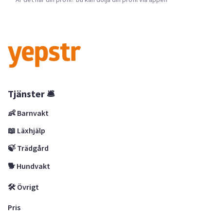
Tjänster 🛎
👶 Barnvakt
📖 Läxhjälp
🍃 Trädgård
🐕 Hundvakt
🛠 Övrigt
Pris