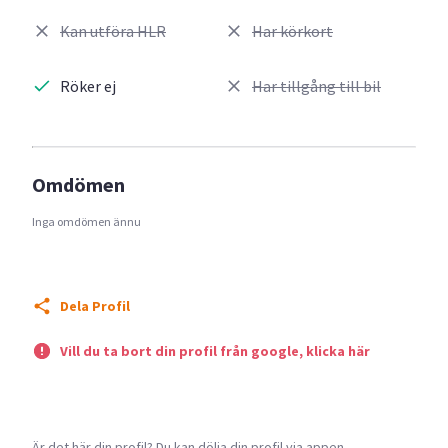
Kan utföra HLR
Har körkort
Röker ej
Har tillgång till bil
Omdömen
Inga omdömen ännu
Dela Profil
Vill du ta bort din profil från google, klicka här
Är det här din profil? Du kan dölja din profil via appen