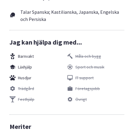
Talar Spanska; Kastilianska, Japanska, Engelska
och Persiska
Jag kan hjälpa dig med...
Barnvakt
Måla och bygg
Läxhjälp
Sport och musik
Husdjur
IT support
Trädgård
Företagsjobb
Festhjälp
Övrigt
Meriter