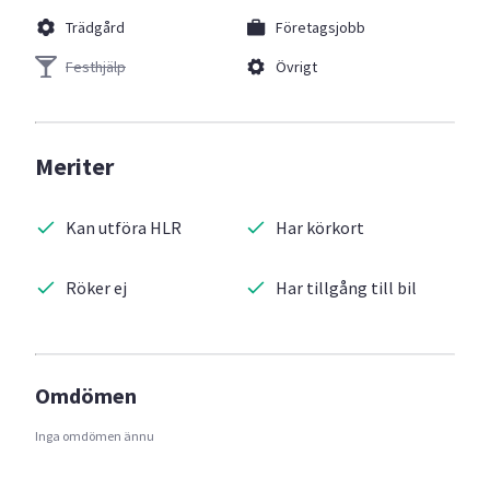
Trädgård
Företagsjobb
Festhjälp
Övrigt
Meriter
Kan utföra HLR
Har körkort
Röker ej
Har tillgång till bil
Omdömen
Inga omdömen ännu