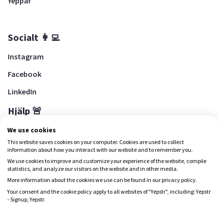
Yeppar
Socialt 👩‍💻
Instagram
Facebook
LinkedIn
Hjälp 🚨
Hjälpcenter
We use cookies
This website saves cookies on your computer. Cookies are used to collect
information about how you interact with our website and to remember you.
We use cookies to improve and customize your experience of the website, compile
Ladda ned Yepstr
statistics, and analyze our visitors on the website and in other media.
More information about the cookies we use can be found in our privacy policy.
Ladda ned Yepstr
Your consent and the cookie policy apply to all websites of "Yepstr", including: Yepstr
- Signup, Yepstr.
Yepstr använder cookies (kakor) för att ge dig en bättre