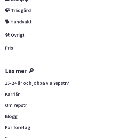
🍃 Trädgård
🐕 Hundvakt
🛠 Övrigt
Pris
Läs mer 🔎
15-24 år och jobba via Yepstr?
Karriär
Om Yepstr
Blogg
För företag