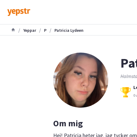
/
/
/
Yeppar
P
Patricia Lydeen
Pat
Halmsta
L
0 
Om mig
Hej! Patricia heter jag. jag tycker om 