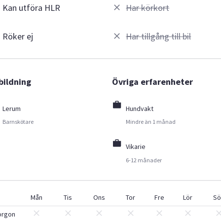
Kan utföra HLR
Har körkort
Röker ej
Har tillgång till bil
bildning
Övriga erfarenheter
Lerum
Hundvakt
Barnskötare
Mindre än 1 månad
Vikarie
6-12 månader
Mån
Tis
Ons
Tor
Fre
Lör
Sö
orgon