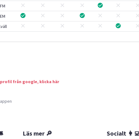
FM
EM
väll
 profil från google, klicka här
a appen
🛎
Läs mer 🔎
Socialt 👩‍