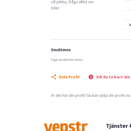
vill jobba, fråga alltid om
tider.
K
Omdömen
Inga omdömen ännu
Dela Profil
Vill du ta bort din
Är det här din profil? Du kan dölja din profil vi
Tjänster 