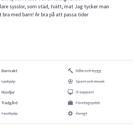
klare sysslor, som städ, tvätt, mat Jag tycker man
t bra med barn! Är bra på att passa tider
Barnvakt
Måla och bygg
Läxhjälp
Sport och musik
Husdjur
IT support
Trädgård
Företagsjobb
Festhjälp
Övrigt