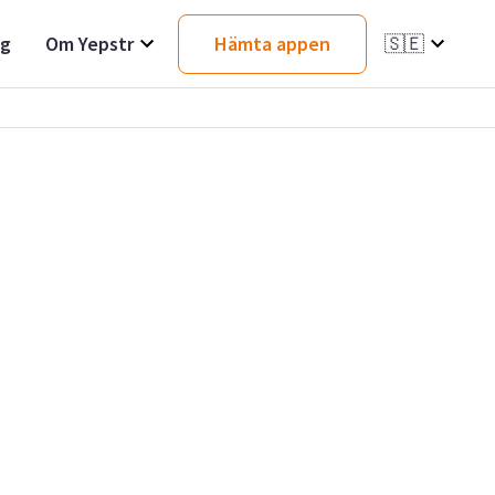
ag
Om Yepstr
Hämta appen
🇸🇪