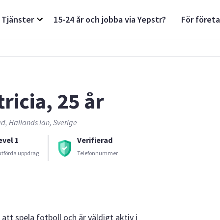
Tjänster
15-24 år och jobba via Yepstr?
För föret
ricia, 25 år
d, Hallands län, Sverige
evel 1
Verifierad
utförda uppdrag
Telefonnummer
att spela fotboll och är väldigt aktiv i