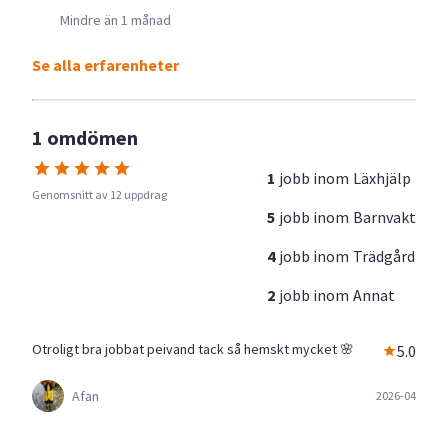
Mindre än 1 månad
Se alla erfarenheter
1 omdömen
1
jobb inom
Läxhjälp
Genomsnitt av 12 uppdrag
5
jobb inom
Barnvakt
4
jobb inom
Trädgård
2
jobb inom
Annat
Otroligt bra jobbat peivand tack så hemskt mycket 🌸
5.0
Afan
2026-04