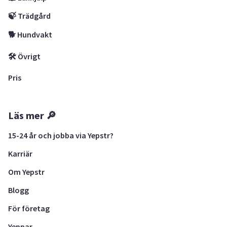
🍃 Trädgård
🐕 Hundvakt
🛠 Övrigt
Pris
Läs mer 🔎
15-24 år och jobba via Yepstr?
Karriär
Om Yepstr
Blogg
För företag
Yeppar