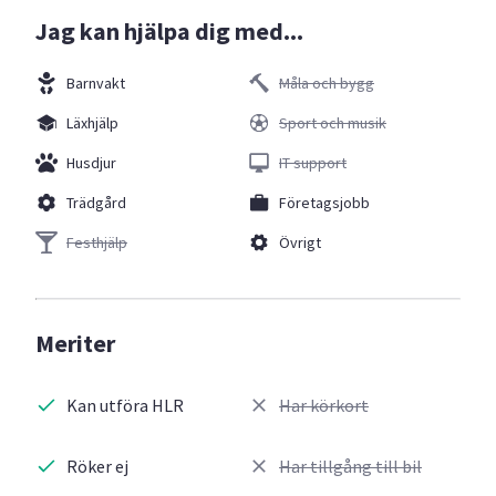
Jag kan hjälpa dig med...
Barnvakt
Måla och bygg
Läxhjälp
Sport och musik
Husdjur
IT support
Trädgård
Företagsjobb
Festhjälp
Övrigt
Meriter
Kan utföra HLR
Har körkort
Röker ej
Har tillgång till bil