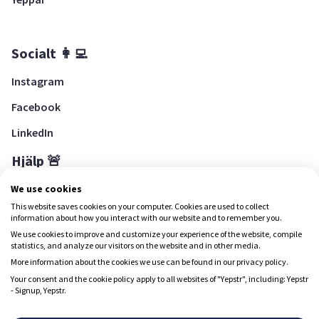
Socialt 👩‍💻
Instagram
Facebook
LinkedIn
Hjälp 🚨
Hjälpcenter
We use cookies
This website saves cookies on your computer. Cookies are used to collect
information about how you interact with our website and to remember you.
We use cookies to improve and customize your experience of the website, compile
Ladda ned Yepstr
statistics, and analyze our visitors on the website and in other media.
More information about the cookies we use can be found in our privacy policy.
Ladda ned Yepstr
Your consent and the cookie policy apply to all websites of "Yepstr", including: Yepstr
- Signup, Yepstr.
Yepstr använder cookies (kakor) för att ge dig en bättre