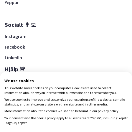
Yeppar
Socialt 👩‍💻
Instagram
Facebook
LinkedIn
Hjälp 🚨
Hjälpcenter
We use cookies
This website saves cookies on your computer. Cookies are used to collect
information about how you interact with our website and to remember you.
We use cookies to improve and customize your experience of the website, compile
Ladda ned Yepstr
statistics, and analyze our visitors on the website and in other media.
More information about the cookies we use can be found in our privacy policy.
Ladda ned Yepstr
Your consent and the cookie policy apply to all websites of "Yepstr", including: Yepstr
- Signup, Yepstr.
Yepstr använder cookies (kakor) för att ge dig en bättre