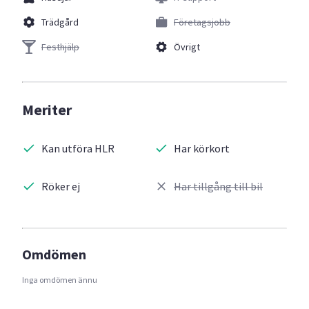
Trädgård
Företagsjobb
Festhjälp
Övrigt
Meriter
Kan utföra HLR
Har körkort
Röker ej
Har tillgång till bil
Omdömen
Inga omdömen ännu