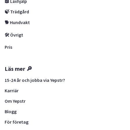
📖 Läxhjälp
🍃 Trädgård
🐕 Hundvakt
🛠 Övrigt
Pris
Läs mer 🔎
15-24 år och jobba via Yepstr?
Karriär
Om Yepstr
Blogg
För företag