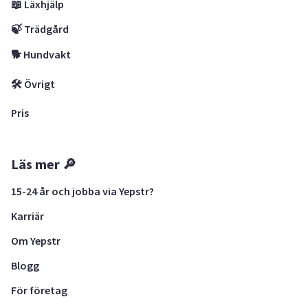
📖 Läxhjälp
🍃 Trädgård
🐕 Hundvakt
🛠 Övrigt
Pris
Läs mer 🔎
15-24 år och jobba via Yepstr?
Karriär
Om Yepstr
Blogg
För företag