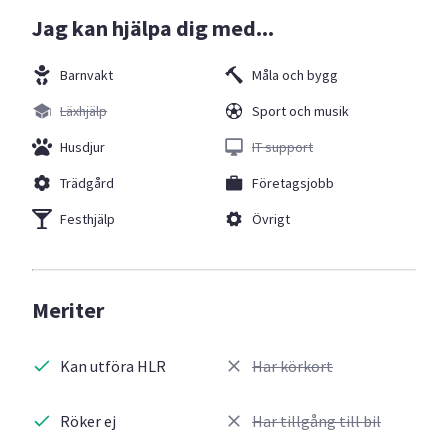
Jag kan hjälpa dig med...
Barnvakt
Måla och bygg
Läxhjälp
Sport och musik
Husdjur
IT support
Trädgård
Företagsjobb
Festhjälp
Övrigt
Meriter
Kan utföra HLR
Har körkort
Röker ej
Har tillgång till bil