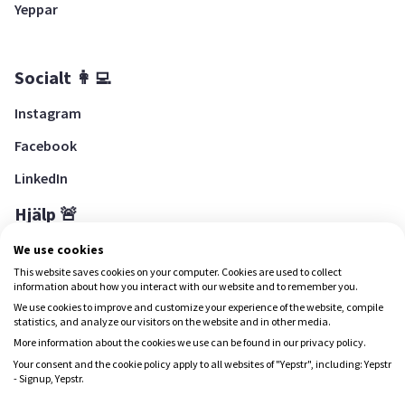
Yeppar
Socialt 👩‍💻
Instagram
Facebook
LinkedIn
Hjälp 🚨
Hjälpcenter
We use cookies
This website saves cookies on your computer. Cookies are used to collect
information about how you interact with our website and to remember you.
We use cookies to improve and customize your experience of the website, compile
Ladda ned Yepstr
statistics, and analyze our visitors on the website and in other media.
More information about the cookies we use can be found in our privacy policy.
Ladda ned Yepstr
Your consent and the cookie policy apply to all websites of "Yepstr", including: Yepstr
- Signup, Yepstr.
Yepstr använder cookies (kakor) för att ge dig en bättre