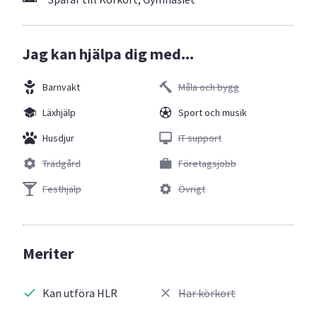
Jag kan hjälpa dig med...
Barnvakt
Måla och bygg
Läxhjälp
Sport och musik
Husdjur
IT support
Trädgård
Företagsjobb
Festhjälp
Övrigt
Meriter
Kan utföra HLR
Har körkort