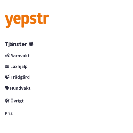
Tjänster 🛎
👶 Barnvakt
📖 Läxhjälp
🍃 Trädgård
🐕 Hundvakt
🛠 Övrigt
Pris