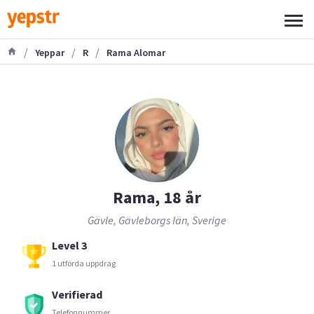
/
/
/
Yeppar
R
Rama Alomar
Rama, 18 år
Gävle, Gävleborgs län, Sverige
Level 3
1 utförda uppdrag
Verifierad
Telefonnummer