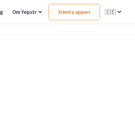
ag
Om Yepstr
Hämta appen
🇸🇪