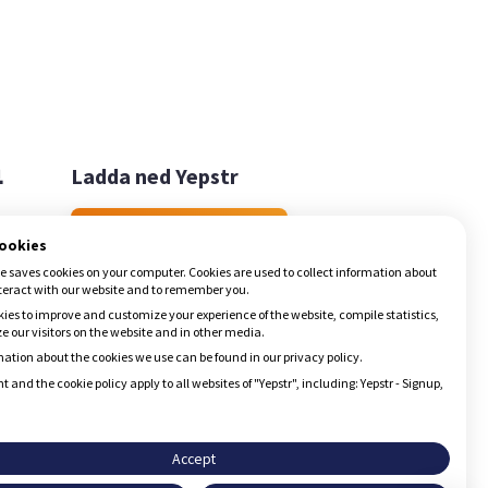

Ladda ned Yepstr
Ladda ned Yepstr
cookies
e saves cookies on your computer. Cookies are used to collect information about
teract with our website and to remember you.
ies to improve and customize your experience of the website, compile statistics,
 our visitors on the website and in other media.
ation about the cookies we use can be found in our privacy policy.
t and the cookie policy apply to all websites of "Yepstr", including: Yepstr - Signup,
Accept