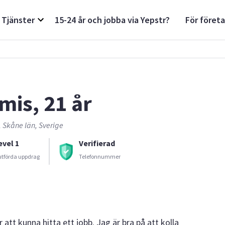
Tjänster
15-24 år och jobba via Yepstr?
För föret
mis, 21 år
 Skåne län, Sverige
evel 1
Verifierad
utförda uppdrag
Telefonnummer
r att kunna hitta ett jobb. Jag är bra på att kolla