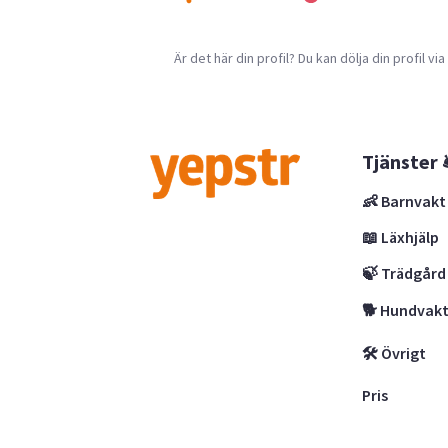
Är det här din profil? Du kan dölja din profil vi
Tjänster 
👶 Barnvakt
📖 Läxhjälp
🍃 Trädgård
🐕 Hundvak
🛠 Övrigt
Pris