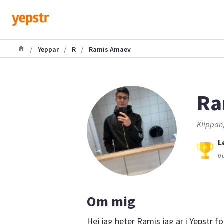
/
/
/
Yeppar
R
Ramis Amaev
Ra
Klippan,
L
0 
Om mig
Hej jag heter Ramis jag är i Yepstr fö