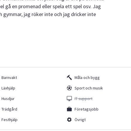
pel gå en promenad eller spela ett spel osv. Jag
h gymmar, jag röker inte och jag dricker inte
Barnvakt
Måla och bygg
Läxhjälp
Sport och musik
Husdjur
IT support
Trädgård
Företagsjobb
Festhjälp
Övrigt