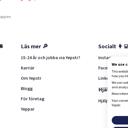
a appen
🛎
Läs mer 🔎
Socialt 👩‍
15-24 år och jobba via Yepstr?
Instagram
We use 
Karriär
Facebook
This websit
how you in
Om Yepstr
LinkedIn
We use cook
and analyze
Blogg
t
Hjälp 🚨
More inform
För företag
Hjälpcenter
Your consen
Yepstr.
Yeppar