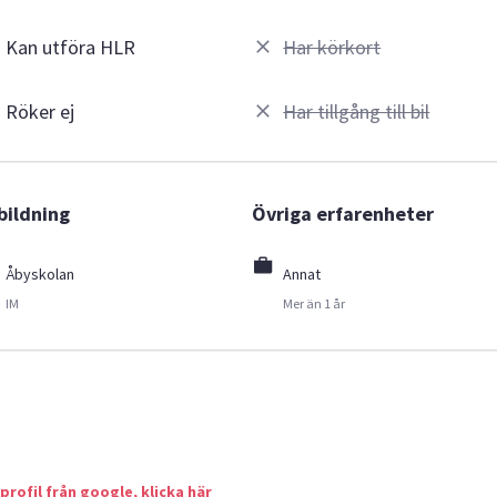
Kan utföra HLR
Har körkort
Röker ej
Har tillgång till bil
bildning
Övriga erfarenheter
Åbyskolan
Annat
IM
Mer än 1 år
 profil från google, klicka här