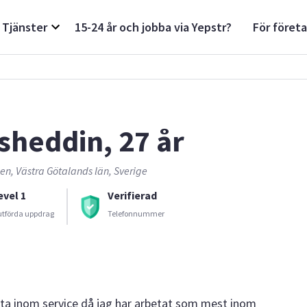
Tjänster
15-24 år och jobba via Yepstr?
För föret
sheddin, 27 år
n, Västra Götalands län, Sverige
evel 1
Verifierad
utförda uppdrag
Telefonnummer
beta inom service då jag har arbetat som mest inom