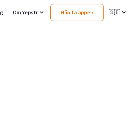
ag
Om Yepstr
Hämta appen
🇸🇪